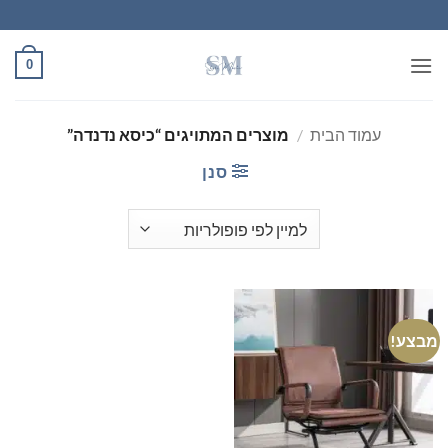
Ski
t
conten
0
עמוד הבית
/
מוצרים המתויגים “כיסא נדנדה”
סנן
מבצע!