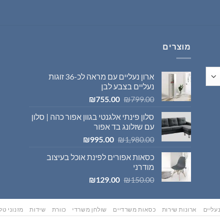
היה:
הוא:
₪569.00.
₪595.00.
מוצרים
ארון נעליים עם מראה לכ-36 זוגות
נעליים בצבע לבן
המחיר
המחיר
₪
755.00
₪
799.00
המקורי
הנוכחי
סלון פינתי אלגנטי בגוון אפור כהה | סלון
היה:
הוא:
עם שזלונג בד אפור
₪755.00.
₪799.00.
המחיר
המחיר
₪
995.00
₪
1,980.00
המקורי
הנוכחי
כסאות אפורים לפינת אוכל בעיצוב
היה:
הוא:
מודרני
₪995.00.
₪1,980.00.
המחיר
המחיר
₪
129.00
₪
150.00
המקורי
הנוכחי
היה:
הוא:
₪129.00.
₪150.00.
עליים
ארונות שירות
כסאות משרדיים
שולחן משרדי
כוורת
שידות
מזנוני טלו