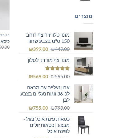
מוצרים
מזנון טלוויזיה צף רוחב
כל הרה
150 ס"מ בצבע שחור
כיסא 
50.00
המחיר
המחיר
₪
399.00
₪
449.00
המקורי
הנוכחי
מזנון צף מודרני לסלון
היה:
הוא:
₪399.00.
₪449.00.
דורג
5.00
המחיר
המחיר
₪
569.00
₪
595.00
מתוך 5
המקורי
הנוכחי
ארון נעליים עם מראה
היה:
הוא:
לכ-36 זוגות נעליים בצבע
₪569.00.
₪595.00.
לבן
המחיר
המחיר
₪
755.00
₪
799.00
המקורי
הנוכחי
כסאות פינת אוכל בזול -
היה:
הוא:
מבצע | כסאות זולים
₪755.00.
₪799.00.
לפינת אוכל