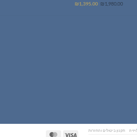
המחיר
המחיר
₪
1,395.00
₪
1,980.00
המקורי
הנוכחי
היה:
הוא:
₪1,395.00.
₪1,980.00.
יזיה
תקנון ביטולים והחזרות
MasterCard
Visa