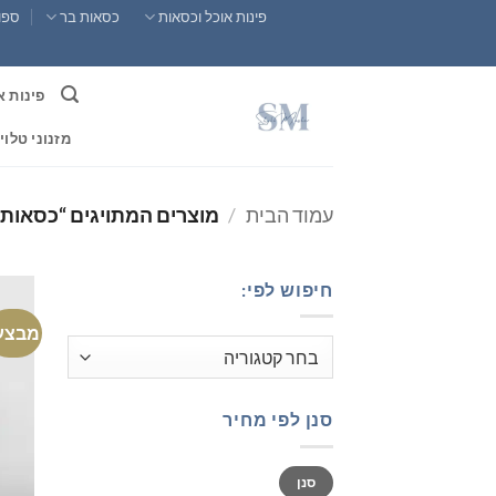
Ski
פינות אוכל וכסאות
כסאות בר
ספות
t
conten
פינות א
מזנוני טלוי
עמוד הבית
/
מוצרים המתויגים “כסאות 
חיפוש לפי:
מבצע
סנן לפי מחיר
מחיר
מחיר
סנן
מינימלי
מקסימלי