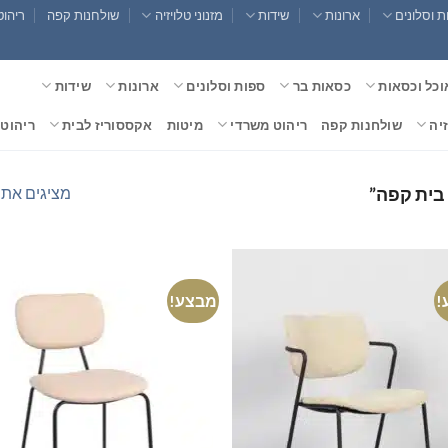
 וסלונים
ארונות
שידות
מזנוני טלויזיה
שולחנות קפה
ריהוט
וכל וכסאות
כסאות בר
ספות וסלונים
ארונות
שידות
זיה
שולחנות קפה
ריהוט משרדי
מיטות
אקססוריז לבית
ריהוט 
מציגים את כל ⁦2⁩ הת
בית קפה”
!
מבצע!