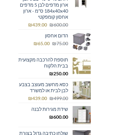
₪299.00.
₪300.00.
ארון מדפים לבן 5 מדפים
184x40x40 ס"מ - ארון
אחסון קומפקטי
המחיר
המחיר
₪
439.00
₪
600.00
המקורי
הנוכחי
הדום אחסון
היה:
הוא:
המחיר
המחיר
₪439.00.
₪600.00.
₪
65.00
₪
75.00
המקורי
הנוכחי
היה:
הוא:
תוספת להרכבה מקצועית
₪65.00.
₪75.00.
בבית הלקוח
₪
250.00
כסא מחשב מעוצב בצבע
לבן לבית או למשרד
המחיר
המחיר
₪
439.00
₪
499.00
המקורי
הנוכחי
שידת מגירות לבנה
היה:
הוא:
₪439.00.
₪499.00.
₪
600.00
שולחן כתיבה גדול בצורת