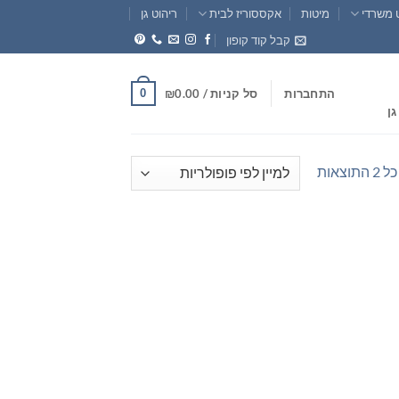
 משרדי
מיטות
אקססוריז לבית
ריהוט גן
קבל קוד קופון
0
התחברות
סל קניות /
0.00
₪
גן
ממוין
וצאות
לפי
פופולריות