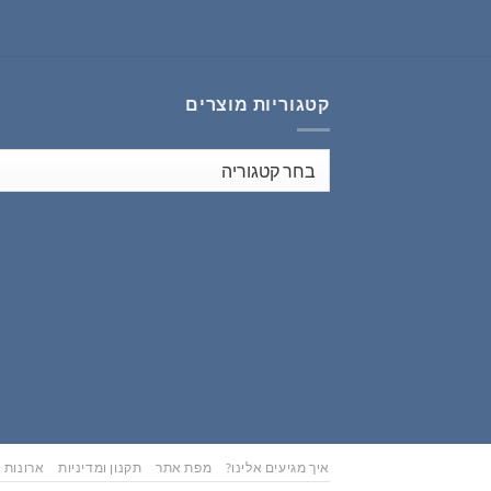
₪353.00.
₪441.00.
קטגוריות מוצרים
איך מגיעים אלינו?
מפת אתר
תקנון ומדיניות
ארונות נ