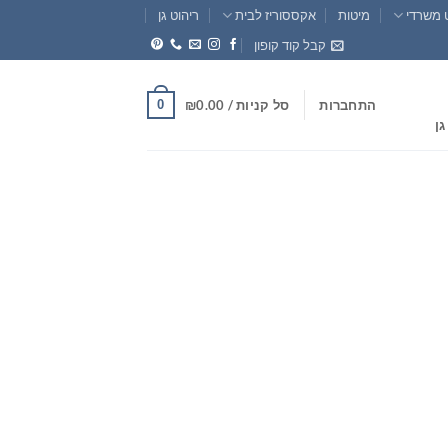
 משרדי
מיטות
אקססוריז לבית
ריהוט גן
קבל קוד קופון
0
התחברות
סל קניות /
0.00
₪
גן