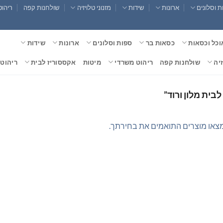
 וסלונים
ארונות
שידות
מזנוני טלויזיה
שולחנות קפה
ריהוט
וכל וכסאות
כסאות בר
ספות וסלונים
ארונות
שידות
זיה
שולחנות קפה
ריהוט משרדי
מיטות
אקססוריז לבית
ריהוט 
בית מלון ורוד”
צאו מוצרים התואמים את בחירתך.