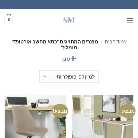
Ski
t
conten
0
עמוד הבית
/
מוצרים המתויגים “כסא מחשב אורטופדי
מומלץ”
סנן
מבצע!
מבצע!