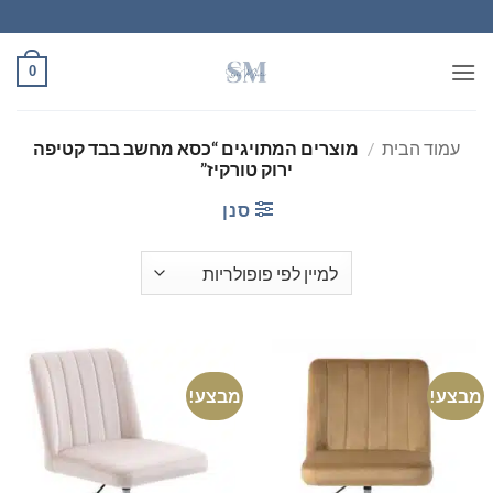
Ski
t
conten
0
עמוד הבית
/
מוצרים המתויגים “כסא מחשב בבד קטיפה
ירוק טורקיז”
סנן
מבצע!
מבצע!