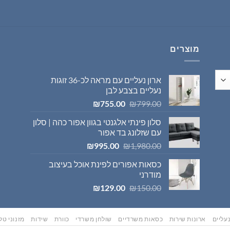
היה:
הוא:
₪569.00.
₪595.00.
מוצרים
ארון נעליים עם מראה לכ-36 זוגות
נעליים בצבע לבן
המחיר
המחיר
₪
755.00
₪
799.00
המקורי
הנוכחי
סלון פינתי אלגנטי בגוון אפור כהה | סלון
היה:
הוא:
עם שזלונג בד אפור
₪755.00.
₪799.00.
המחיר
המחיר
₪
995.00
₪
1,980.00
המקורי
הנוכחי
כסאות אפורים לפינת אוכל בעיצוב
היה:
הוא:
מודרני
₪995.00.
₪1,980.00.
המחיר
המחיר
₪
129.00
₪
150.00
המקורי
הנוכחי
היה:
הוא:
₪129.00.
₪150.00.
עליים
ארונות שירות
כסאות משרדיים
שולחן משרדי
כוורת
שידות
מזנוני טלו