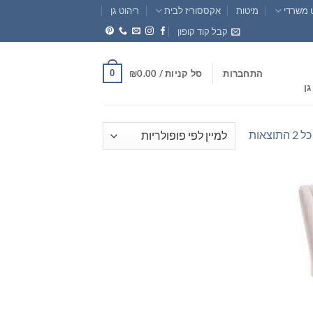
 משרדי
מיטות
אקססוריז לבית
ריהוט גן
קבל קוד קופון
0
התחברות
סל קניות /
0.00
₪
גן
ממוין
וצאות
לפי
פופולריות