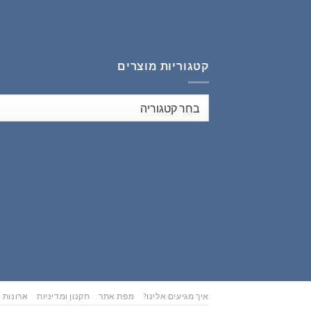
₪353.00.
₪441.00.
קטגוריות מוצרים
איך מגיעים אלינו?
מפת אתר
תקנון ומדיניות
ארונות נ