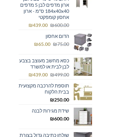
ארון מדפים לבן 5 מדפים
184x40x40 ס"מ - ארון
אחסון קומפקטי
המחיר
המחיר
₪
439.00
₪
600.00
המקורי
הנוכחי
הדום אחסון
היה:
הוא:
המחיר
המחיר
₪439.00.
₪600.00.
₪
65.00
₪
75.00
המקורי
הנוכחי
היה:
הוא:
כסא מחשב מעוצב בצבע
₪65.00.
₪75.00.
לבן לבית או למשרד
המחיר
המחיר
₪
439.00
₪
499.00
המקורי
הנוכחי
תוספת להרכבה מקצועית
היה:
הוא:
בבית הלקוח
₪439.00.
₪499.00.
₪
250.00
שידת מגירות לבנה
₪
600.00
שולחן כתיבה גדול בצורת