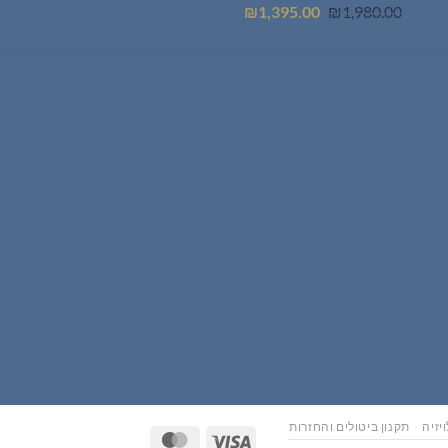
המחיר
המחיר
₪
1,395.00
₪
1,980.00
המקורי
הנוכחי
היה:
הוא:
₪1,395.00.
₪1,980.00.
יזיה
תקנון ביטולים והחזרות
MasterCard
Visa