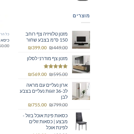
מוצרים
מזנון טלוויזיה צף רוחב
כל הרה
150 ס"מ בצבע שחור
כיסא 
50.00
המחיר
המחיר
₪
399.00
₪
449.00
המקורי
הנוכחי
מזנון צף מודרני לסלון
היה:
הוא:
₪399.00.
₪449.00.
דורג
5.00
המחיר
המחיר
₪
569.00
₪
595.00
מתוך 5
המקורי
הנוכחי
ארון נעליים עם מראה
היה:
הוא:
לכ-36 זוגות נעליים בצבע
₪569.00.
₪595.00.
לבן
המחיר
המחיר
₪
755.00
₪
799.00
המקורי
הנוכחי
כסאות פינת אוכל בזול -
היה:
הוא:
מבצע | כסאות זולים
₪755.00.
₪799.00.
לפינת אוכל