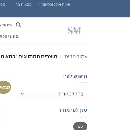
Ski
פינות אוכל וכסאות
כסאות בר
ספות
t
conten
פינות א
מזנוני טלוי
עמוד הבית
/
מוצרים המתויגים “כסא מנה
חיפוש לפי:
מבצע
סנן לפי מחיר
מחיר
מחיר
סנן
מינימלי
מקסימלי