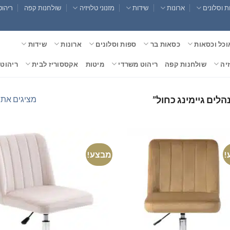
 וסלונים
ארונות
שידות
מזנוני טלויזיה
שולחנות קפה
ריהוט
וכל וכסאות
כסאות בר
ספות וסלונים
ארונות
שידות
זיה
שולחנות קפה
ריהוט משרדי
מיטות
אקססוריז לבית
ריהוט 
מציגים את כל ⁦2⁩ הת
לים גיימינג כחול”
!
מבצע!