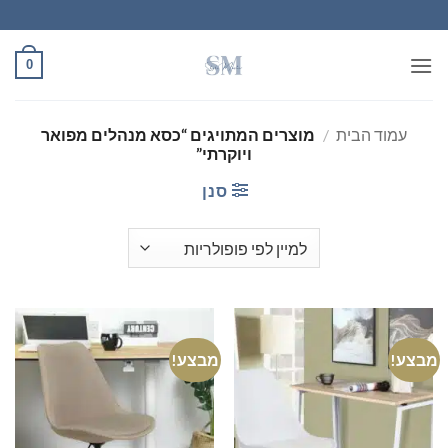
Ski
t
conten
0
עמוד הבית
/
מוצרים המתויגים “כסא מנהלים מפואר
ויוקרתי”
סנן
מבצע!
מבצע!