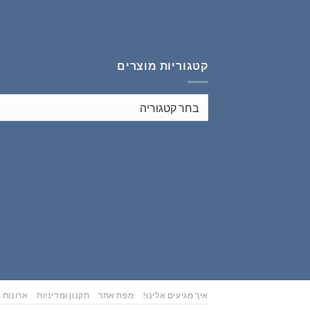
₪353.00.
₪441.00.
קטגוריות מוצרים
איך מגיעים אלינו?
מפת אתר
תקנון ומדיניות
ארונות נ