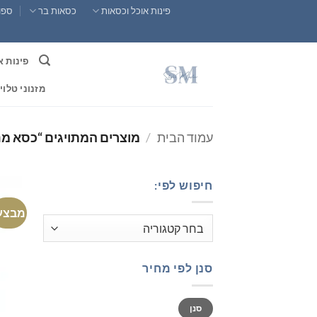
Ski
פינות אוכל וכסאות
כסאות בר
ספות
t
conten
פינות א
מזנוני טלוי
עמוד הבית
/
מוצרים המתויגים “כסא מנה
חיפוש לפי:
מבצע
סנן לפי מחיר
מחיר
מחיר
סנן
מינימלי
מקסימלי