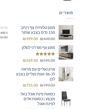
מוצרים
מזנון טלוויזיה צף רוחב
כל הרה
150 ס"מ בצבע שחור
כיסא 
50.00
המחיר
המחיר
₪
399.00
₪
449.00
המקורי
הנוכחי
מזנון צף מודרני לסלון
היה:
הוא:
₪399.00.
₪449.00.
דורג
5.00
המחיר
המחיר
₪
569.00
₪
595.00
מתוך 5
המקורי
הנוכחי
ארון נעליים עם מראה
היה:
הוא:
לכ-36 זוגות נעליים בצבע
₪569.00.
₪595.00.
לבן
המחיר
המחיר
₪
755.00
₪
799.00
המקורי
הנוכחי
כסאות פינת אוכל בזול -
היה:
הוא:
מבצע | כסאות זולים
₪755.00.
₪799.00.
לפינת אוכל