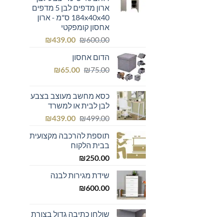
ארון מדפים לבן 5 מדפים
184x40x40 ס"מ - ארון
אחסון קומפקטי
המחיר
המחיר
₪
439.00
₪
600.00
המקורי
הנוכחי
הדום אחסון
היה:
הוא:
המחיר
המחיר
₪439.00.
₪600.00.
₪
65.00
₪
75.00
המקורי
הנוכחי
היה:
הוא:
כסא מחשב מעוצב בצבע
₪65.00.
₪75.00.
לבן לבית או למשרד
המחיר
המחיר
₪
439.00
₪
499.00
המקורי
הנוכחי
תוספת להרכבה מקצועית
היה:
הוא:
בבית הלקוח
₪439.00.
₪499.00.
₪
250.00
שידת מגירות לבנה
₪
600.00
שולחן כתיבה גדול בצורת