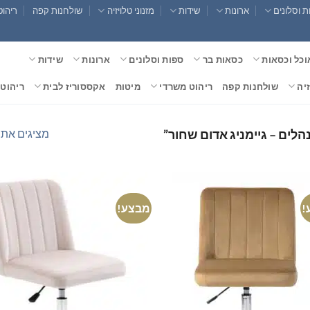
 וסלונים
ארונות
שידות
מזנוני טלויזיה
שולחנות קפה
ריהוט
וכל וכסאות
כסאות בר
ספות וסלונים
ארונות
שידות
זיה
שולחנות קפה
ריהוט משרדי
מיטות
אקססוריז לבית
ריהוט 
מציגים את כל ⁦2⁩ הת
לים – גיימניג אדום שחור”
!
מבצע!