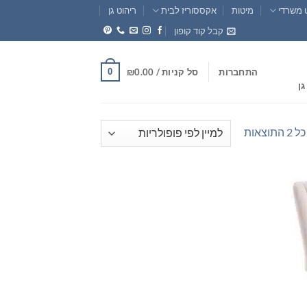
 משרדי
מיטות
אקססוריז לבית
ריהוט גן
קבל קוד קופון
0
התחברות
סל קניות /
0.00
₪
גן
ממוין
וצאות
לפי
פופולריות