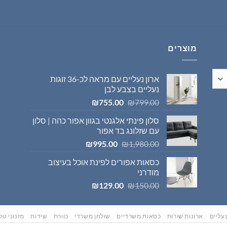
היה:
הוא:
₪569.00.
₪595.00.
מוצרים
ארון נעליים עם מראה לכ-36 זוגות
נעליים בצבע לבן
המחיר
המחיר
₪
755.00
₪
799.00
המקורי
הנוכחי
סלון פינתי אלגנטי בגוון אפור כהה | סלון
היה:
הוא:
עם שזלונג בד אפור
₪755.00.
₪799.00.
המחיר
המחיר
₪
995.00
₪
1,980.00
המקורי
הנוכחי
כסאות אפורים לפינת אוכל בעיצוב
היה:
הוא:
מודרני
₪995.00.
₪1,980.00.
המחיר
המחיר
₪
129.00
₪
150.00
המקורי
הנוכחי
היה:
הוא:
₪129.00.
₪150.00.
עליים
ארונות שירות
כסאות משרדיים
שולחן משרדי
כוורת
שידות
מזנוני טלו