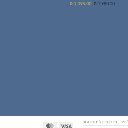
המחיר
המחיר
₪
1,395.00
₪
1,980.00
המקורי
הנוכחי
היה:
הוא:
₪1,395.00.
₪1,980.00.
יזיה
תקנון ביטולים והחזרות
MasterCard
Visa