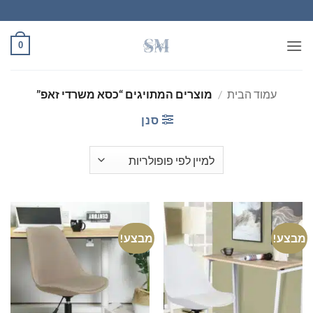
Ski
t
conten
0
עמוד הבית
/
מוצרים המתויגים “כסא משרדי זאפ”
סנן
מבצע!
מבצע!