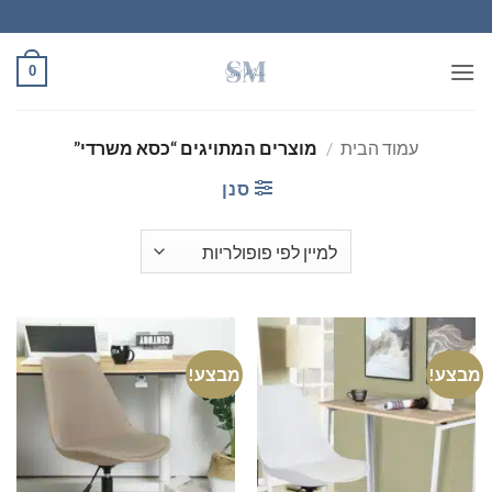
Ski
t
conten
0
עמוד הבית
/
מוצרים המתויגים “כסא משרדי”
סנן
מבצע!
מבצע!