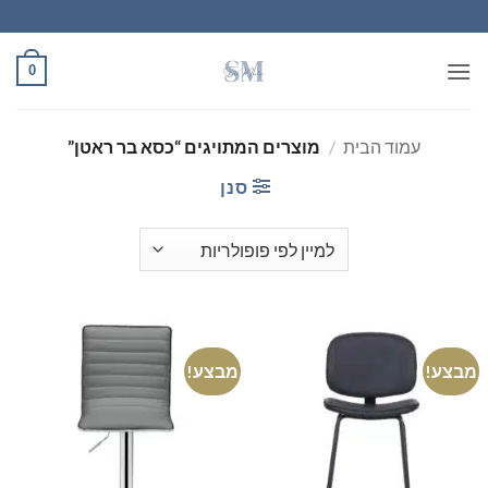
Ski
t
conten
0
עמוד הבית
/
מוצרים המתויגים “כסא בר ראטן”
סנן
מבצע!
מבצע!