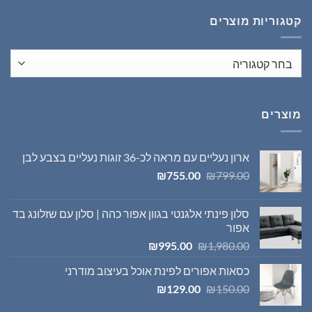
₪1,395.00.
₪1,980.00.
קטגוריות מוצרים
מוצרים
ארון נעליים עם מראה לכ-36 זוגות נעליים בצבע לבן
המחיר
המחיר
₪
755.00
₪
799.00
המקורי
הנוכחי
היה:
הוא:
סלון פינתי אלגנטי בגוון אפור כהה | סלון עם שזלונג בד
₪755.00.
₪799.00.
אפור
המחיר
המחיר
₪
995.00
₪
1,980.00
המקורי
הנוכחי
כסאות אפורים לפינת אוכל בעיצוב מודרני
היה:
הוא:
המחיר
המחיר
₪995.00.
₪1,980.00.
₪
129.00
₪
150.00
המקורי
הנוכחי