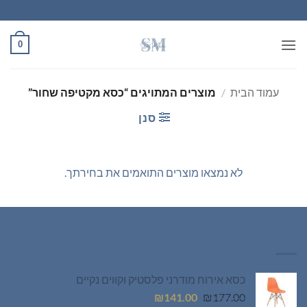
Ski
t
conten
0
עמוד הבית
/
מוצרים המתויגים “כסא מקטיפה שחור”
סנן
לא נמצאו מוצרים התואמים את בחירתך.
רהיטים חדשים
כסא אירוח מודרני פלסטיק וקווים נקיים
המחיר
המחיר
₪
141.00
₪
177.00