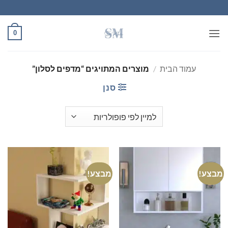
Ski
t
conten
0
עמוד הבית
/
מוצרים המתויגים “מדפים לסלון”
סנן
מבצע!
מבצע!