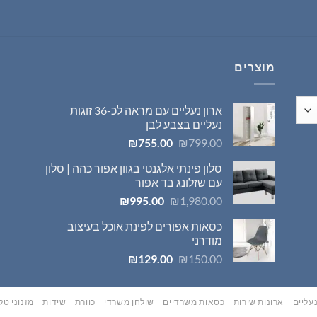
היה:
הוא:
₪569.00.
₪595.00.
מוצרים
ארון נעליים עם מראה לכ-36 זוגות
נעליים בצבע לבן
המחיר
המחיר
₪
755.00
₪
799.00
המקורי
הנוכחי
סלון פינתי אלגנטי בגוון אפור כהה | סלון
היה:
הוא:
עם שזלונג בד אפור
₪755.00.
₪799.00.
המחיר
המחיר
₪
995.00
₪
1,980.00
המקורי
הנוכחי
כסאות אפורים לפינת אוכל בעיצוב
היה:
הוא:
מודרני
₪995.00.
₪1,980.00.
המחיר
המחיר
₪
129.00
₪
150.00
המקורי
הנוכחי
היה:
הוא:
₪129.00.
₪150.00.
עליים
ארונות שירות
כסאות משרדיים
שולחן משרדי
כוורת
שידות
מזנוני טלו