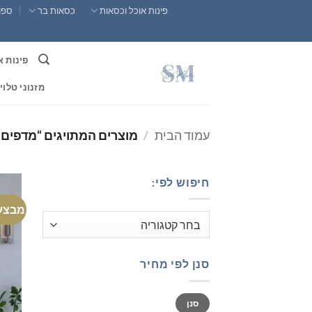
Ski
פינות אוכל וכסאות
כסאות בר
ספות
t
conten
פינות א
מזנוני טלוי
עמוד הבית
/
מוצרים המתויגים “מדפים 
חיפוש לפי:
מבצע
סנן לפי מחיר
מחיר
מחיר
סנן
מינימלי
מקסימלי