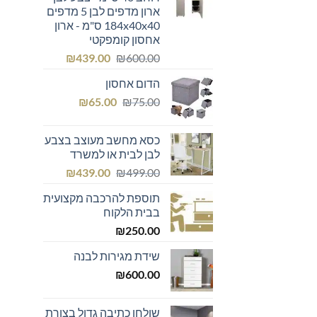
ארון מדפים לבן 5 מדפים
184x40x40 ס"מ - ארון
אחסון קומפקטי
המחיר
המחיר
₪
439.00
₪
600.00
המקורי
הנוכחי
הדום אחסון
היה:
הוא:
המחיר
המחיר
₪439.00.
₪600.00.
₪
65.00
₪
75.00
המקורי
הנוכחי
היה:
הוא:
כסא מחשב מעוצב בצבע
₪65.00.
₪75.00.
לבן לבית או למשרד
המחיר
המחיר
₪
439.00
₪
499.00
המקורי
הנוכחי
תוספת להרכבה מקצועית
היה:
הוא:
בבית הלקוח
₪439.00.
₪499.00.
₪
250.00
שידת מגירות לבנה
₪
600.00
שולחן כתיבה גדול בצורת