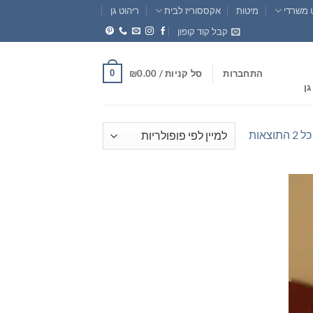
 משרדי
מיטות
אקססוריז לבית
ריהוט גן
קבל קוד קופון
0
התחברות
סל קניות /
0.00
₪
גן
ממוין
וצאות
לפי
פופולריות