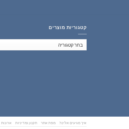
₪353.00.
₪441.00.
קטגוריות מוצרים
איך מגיעים אלינו?
מפת אתר
תקנון ומדיניות
ארונות נ