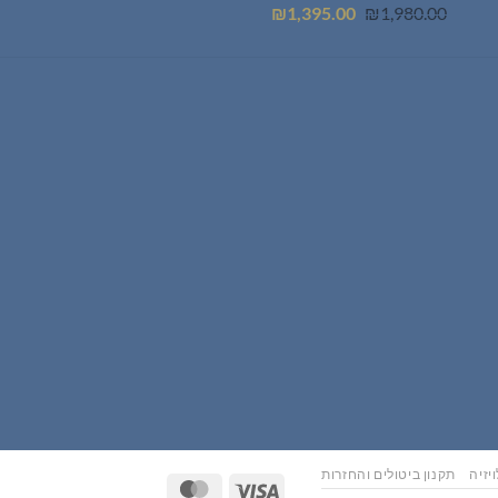
המחיר
המחיר
₪
1,395.00
₪
1,980.00
המקורי
הנוכחי
היה:
הוא:
₪1,395.00.
₪1,980.00.
יזיה
תקנון ביטולים והחזרות
MasterCard
Visa