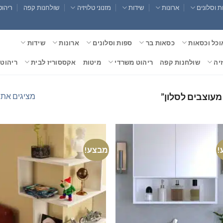
 וסלונים
ארונות
שידות
מזנוני טלויזיה
שולחנות קפה
ריהוט
וכל וכסאות
כסאות בר
ספות וסלונים
ארונות
שידות
זיה
שולחנות קפה
ריהוט משרדי
מיטות
אקססוריז לבית
ריהוט 
מציגים את כל ⁦2⁩ הת
מעוצבים לסלון”
!
מבצע!