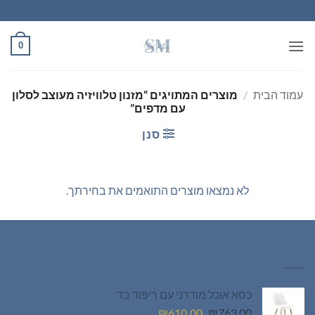
Ski
t
conten
0
עמוד הבית
/
מוצרים המתויגים “מזנון טלוויזיה מעוצב לסלון
עם מדפים”
סנן
לא נמצאו מוצרים התואמים את בחירתך.
רהיטים חדשים
כסא אוכל מודרני עם ריפוד בד
המחיר
המחיר
₪
610.00
₪
763.00