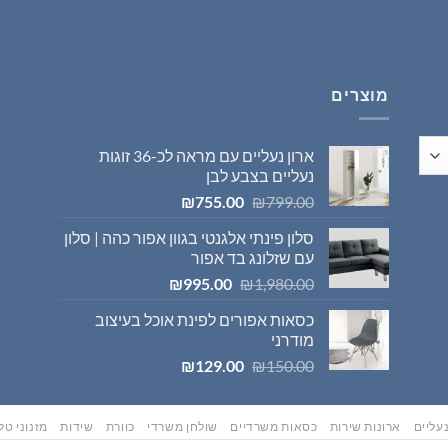
היה:
הוא:
₪569.00.
₪595.00.
מוצרים
ארון נעליים עם מראה לכ-36 זוגות
נעליים בצבע לבן
המחיר
המחיר
₪
755.00
₪
799.00
המקורי
הנוכחי
סלון פינתי אלגנטי בגוון אפור כהה | סלון
היה:
הוא:
עם שזלונג בד אפור
₪755.00.
₪799.00.
המחיר
המחיר
₪
995.00
₪
1,980.00
המקורי
הנוכחי
כסאות אפורים לפינת אוכל בעיצוב
היה:
הוא:
מודרני
₪995.00.
₪1,980.00.
המחיר
המחיר
₪
129.00
₪
150.00
המקורי
הנוכחי
היה:
הוא:
₪129.00.
₪150.00.
עליים
ארונות שירות
כסאות משרדיים
שולחן משרדי
כוורת
שידות
מזנוני טלו