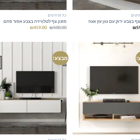
יטים
כל הרהיטים
צף בצבע ירוק עם גוון עץ אגוז
מזנון צף לטלוויזיה בצבע אפור פחם
המחיר
המחיר
₪
459.00
₪
500.00
₪
5
המקורי
הנוכחי
היה:
הוא:
₪459.00.
₪500.00.
!
מבצע!
יטים
כל הרהיטים