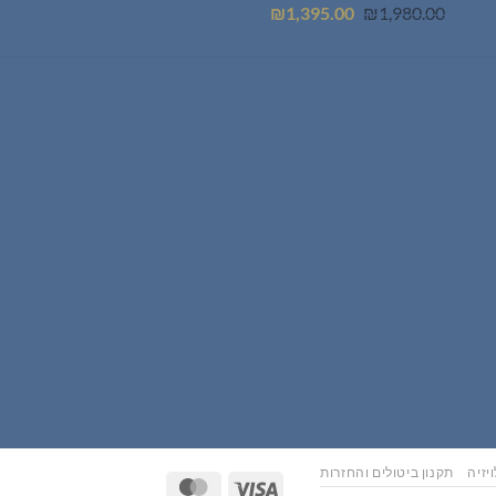
המחיר
המחיר
₪
1,395.00
₪
1,980.00
המקורי
הנוכחי
היה:
הוא:
₪1,395.00.
₪1,980.00.
יזיה
תקנון ביטולים והחזרות
MasterCard
Visa