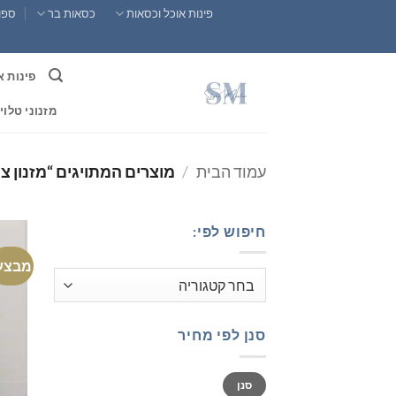
Ski
פינות אוכל וכסאות
כסאות בר
ספות
t
conten
פינות א
מזנוני טלוי
עמוד הבית
/
מוצרים המתויגים “מזנון צף
חיפוש לפי:
מבצע
סנן לפי מחיר
מחיר
מחיר
סנן
מינימלי
מקסימלי