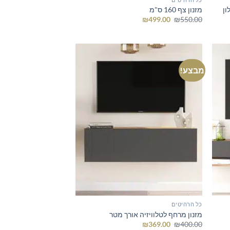
ון
מזנון צף 160 ס"מ
המחיר
המחיר
₪
499.00
₪
550.00
המקורי
הנוכחי
היה:
הוא:
₪499.00.
₪550.00.
מבצע!
כל הרהיטים
מזנון מרחף לטלוויזיה אורך מטר
המחיר
המחיר
₪
369.00
₪
400.00