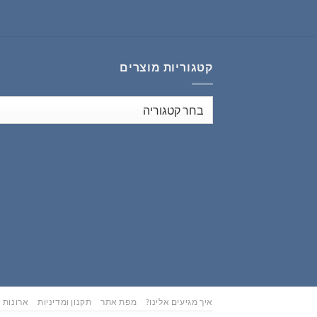
₪353.00.
₪441.00.
קטגוריות מוצרים
איך מגיעים אלינו?
מפת אתר
תקנון ומדיניות
ארונות נ