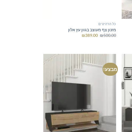
כל הרהיטים
מזנון צף מעוצב בגוון עץ אלון
המחיר
המחיר
₪
389.00
₪
500.00
המקורי
הנוכחי
היה:
הוא:
₪389.00.
₪500.00.
מבצע!