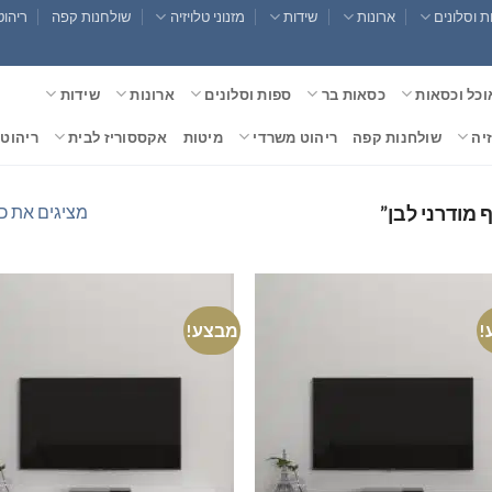
 וסלונים
ארונות
שידות
מזנוני טלויזיה
שולחנות קפה
ריהוט
וכל וכסאות
כסאות בר
ספות וסלונים
ארונות
שידות
זיה
שולחנות קפה
ריהוט משרדי
מיטות
אקססוריז לבית
ריהוט 
מציגים את כל ⁦18⁩ התוצ
 מודרני לבן”
!
מבצע!