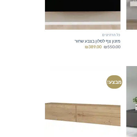
כל הרהיטים
מזנון צף לסלון בצבע שחור
המחיר
המחיר
₪
389.00
₪
550.00
המקורי
הנוכחי
היה:
הוא:
₪389.00.
₪550.00.
מבצע!