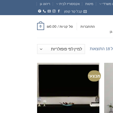
 משרדי
מיטות
אקססוריז לבית
ריהוט גן
קבל קוד קופון
0
התחברות
סל קניות /
0.00
₪
גן
ממוין
אות
לפי
פופולריות
מבצע!