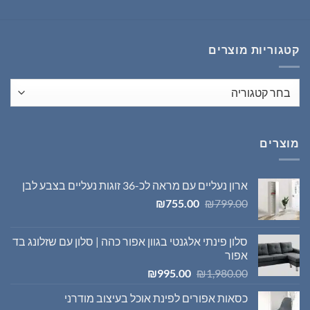
המקורי
הנוכחי
היה:
הוא:
₪1,395.00.
₪1,980.00.
קטגוריות מוצרים
מוצרים
ארון נעליים עם מראה לכ-36 זוגות נעליים בצבע לבן
המחיר
המחיר
₪
755.00
₪
799.00
המקורי
הנוכחי
היה:
הוא:
סלון פינתי אלגנטי בגוון אפור כהה | סלון עם שזלונג בד
₪755.00.
₪799.00.
אפור
המחיר
המחיר
₪
995.00
₪
1,980.00
המקורי
הנוכחי
כסאות אפורים לפינת אוכל בעיצוב מודרני
היה:
הוא: