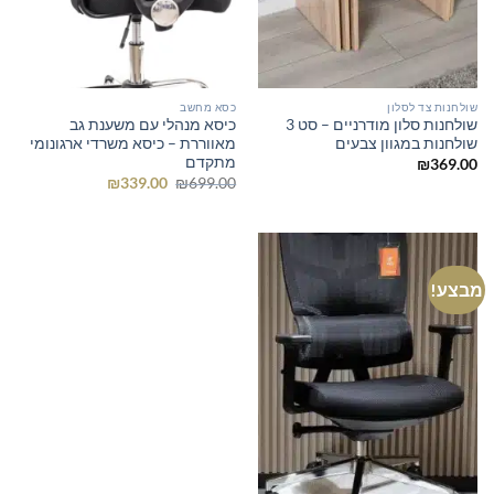
שולחנות צד לסלון
כסא מחשב
שולחנות סלון מודרניים – סט 3
כיסא מנהלי עם משענת גב
שולחנות במגוון צבעים
מאווררת – כיסא משרדי ארגונומי
מתקדם
₪
369.00
המחיר
המחיר
₪
339.00
₪
699.00
המקורי
הנוכחי
היה:
הוא:
₪339.00.
₪699.00.
מבצע!