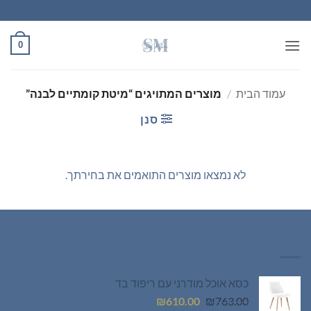
Ski
t
conten
0
עמוד הבית
/
מוצרים המתויגים “מיטת קומתיים לבנה”
סנן
לא נמצאו מוצרים התואמים את בחירתך.
רהיטים חדשים
כסא אוכל מודרני עם ריפוד בד
המחיר
המחיר
₪
610.00
₪
763.00