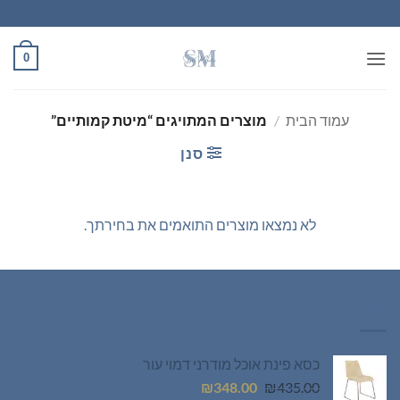
Ski
t
conten
0
עמוד הבית
/
מוצרים המתויגים “מיטת קמותיים”
סנן
לא נמצאו מוצרים התואמים את בחירתך.
רהיטים חדשים
כסא פינת אוכל מודרני דמוי עור
המחיר
המחיר
₪
348.00
₪
435.00