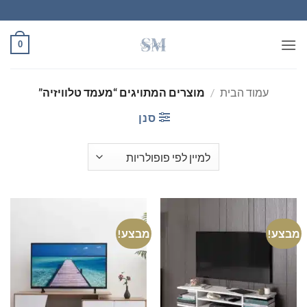
Ski
t
conten
0
עמוד הבית
/
מוצרים המתויגים “מעמד טלוויזיה”
סנן
מבצע!
מבצע!