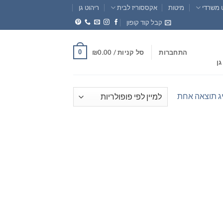
 משרדי
מיטות
אקססוריז לבית
ריהוט גן
קבל קוד קופון
0
התחברות
סל קניות /
0.00
₪
גן
ג תוצאה אחת