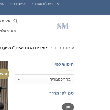
Ski
פינות אוכל וכסאות
כסאות בר
ספות
t
conten
פינות א
מזנוני טלוי
עמוד הבית
/
מוצרים המתויגים “משענת
חיפוש לפי:
מבצע
סנן לפי מחיר
מחיר
מחיר
סנן
מינימלי
מקסימלי