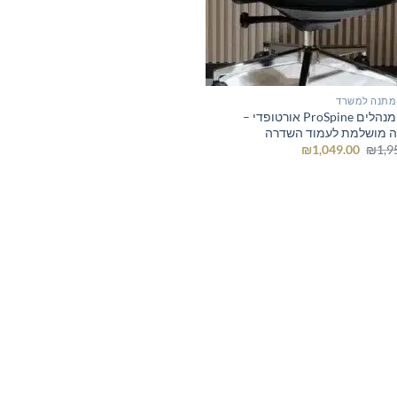
מתנה למשרד
כיסא מנהלים ProSpine אורטופדי –
 מושלמת לעמוד השדרה
המחיר
המחיר
₪
1,049.00
₪
1,9
המקורי
הנוכחי
היה:
הוא:
₪1,049.00.
₪1,950.00.