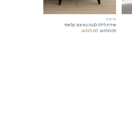
ארונות
שידת לילה לבנה בעיצוב קלאסי
המחיר
המחיר
₪
325.00
₪
350.00
המקורי
הנוכחי
היה:
הוא:
₪325.00.
₪350.00.