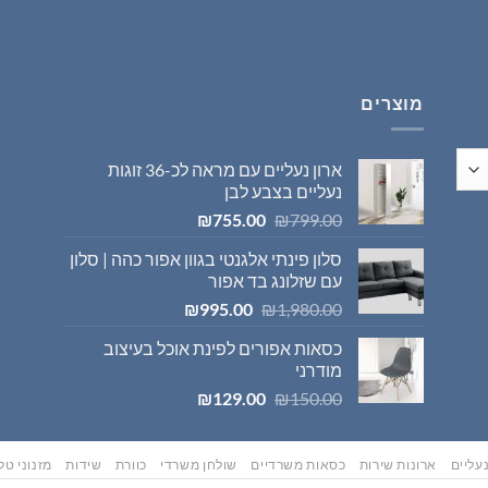
היה:
הוא:
₪569.00.
₪595.00.
מוצרים
ארון נעליים עם מראה לכ-36 זוגות
נעליים בצבע לבן
המחיר
המחיר
₪
755.00
₪
799.00
המקורי
הנוכחי
סלון פינתי אלגנטי בגוון אפור כהה | סלון
היה:
הוא:
עם שזלונג בד אפור
₪755.00.
₪799.00.
המחיר
המחיר
₪
995.00
₪
1,980.00
המקורי
הנוכחי
כסאות אפורים לפינת אוכל בעיצוב
היה:
הוא:
מודרני
₪995.00.
₪1,980.00.
המחיר
המחיר
₪
129.00
₪
150.00
המקורי
הנוכחי
היה:
הוא:
₪129.00.
₪150.00.
עליים
ארונות שירות
כסאות משרדיים
שולחן משרדי
כוורת
שידות
מזנוני טלו