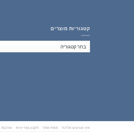
₪353.00.
₪441.00.
קטגוריות מוצרים
איך מגיעים אלינו?
מפת אתר
תקנון ומדיניות
ארונות נ