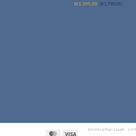
המחיר
המחיר
₪
1,395.00
₪
1,980.00
המקורי
הנוכחי
היה:
הוא:
₪1,395.00.
₪1,980.00.
יזיה
תקנון ביטולים והחזרות
MasterCard
Visa