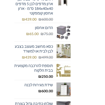
ארון מדפים לבן 5 מדפים
184x40x40 ס"מ - ארון
אחסון קומפקטי
המחיר
המחיר
₪
439.00
₪
600.00
המקורי
הנוכחי
הדום אחסון
היה:
הוא:
המחיר
המחיר
₪439.00.
₪600.00.
₪
65.00
₪
75.00
המקורי
הנוכחי
היה:
הוא:
כסא מחשב מעוצב בצבע
₪65.00.
₪75.00.
לבן לבית או למשרד
המחיר
המחיר
₪
439.00
₪
499.00
המקורי
הנוכחי
תוספת להרכבה מקצועית
היה:
הוא:
בבית הלקוח
₪439.00.
₪499.00.
₪
250.00
שידת מגירות לבנה
₪
600.00
שולחן כתיבה גדול בצורת