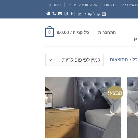
 משרדי
מיטות
אקססוריז לבית
ריהוט גן
קבל קוד קופון
0
התחברות
סל קניות /
0.00
₪
גן
ממוין
וצאות
לפי
פופולריות
מבצע!