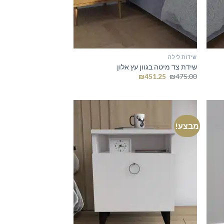
שידות לילה
שידת צד מיטה בגוון עץ אלון
המחיר
המחיר
₪
451.25
₪
475.00
המקורי
הנוכחי
היה:
הוא:
₪451.25.
₪475.00.
מבצע!