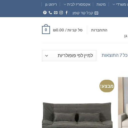
 משרדי
מיטות
אקססוריז לבית
ריהוט גן
קבל קוד קופון
0
התחברות
סל קניות /
0.00
₪
גן
ממוין
וצאות
לפי
פופולריות
מבצע!