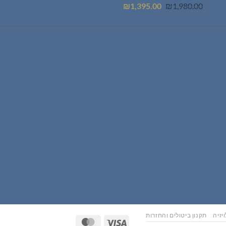
המחיר
המחיר
₪
1,395.00
₪
1,980.00
המקורי
הנוכחי
היה:
הוא:
₪1,395.00.
₪1,980.00.
יזיה
תקנון ביטולים והחזרות
MasterCard
Visa