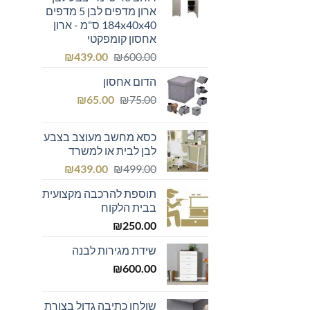
ארון מדפים לבן 5 מדפים
184x40x40 ס"מ - ארון
אחסון קומפקטי
המחיר
המחיר
₪
439.00
₪
600.00
המקורי
הנוכחי
הדום אחסון
היה:
הוא:
המחיר
המחיר
₪439.00.
₪600.00.
₪
65.00
₪
75.00
המקורי
הנוכחי
היה:
הוא:
כסא מחשב מעוצב בצבע
₪65.00.
₪75.00.
לבן לבית או למשרד
המחיר
המחיר
₪
439.00
₪
499.00
המקורי
הנוכחי
תוספת להרכבה מקצועית
היה:
הוא:
בבית הלקוח
₪439.00.
₪499.00.
₪
250.00
שידת מגירות לבנה
₪
600.00
שולחן כתיבה גדול בצורת