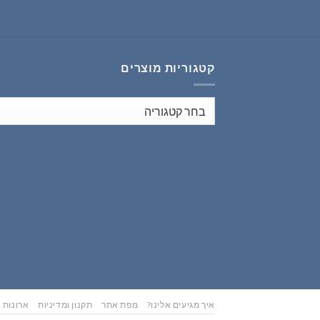
₪353.00.
₪441.00.
קטגוריות מוצרים
איך מגיעים אלינו?
מפת אתר
תקנון ומדיניות
ארונות נ