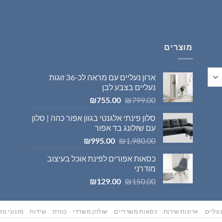
היה:
הוא:
₪569.00.
₪595.00.
מוצרים
ארון נעליים עם מראה לכ-36 זוגות
נעליים בצבע לבן
המחיר
המחיר
₪
755.00
₪
799.00
המקורי
הנוכחי
סלון פינתי אלגנטי בגוון אפור כהה | סלון
היה:
הוא:
עם שזלונג בד אפור
₪755.00.
₪799.00.
המחיר
המחיר
₪
995.00
₪
1,980.00
המקורי
הנוכחי
כסאות אפורים לפינת אוכל בעיצוב
היה:
הוא:
מודרני
₪995.00.
₪1,980.00.
המחיר
המחיר
₪
129.00
₪
150.00
המקורי
הנוכחי
היה:
הוא:
₪129.00.
₪150.00.
עליים
ארונות שירות
כסאות משרדיים
שולחן משרדי
כוורת
שידות
מזנוני טלו