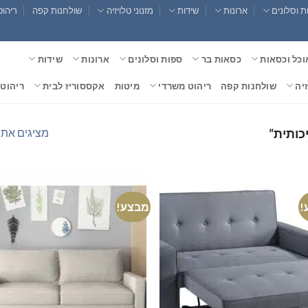
 וסלונים
ארונות
שידות
מזנוני טלויזיה
שולחנות קפה
ריהוט
וכל וכסאות
כסאות בר
ספות וסלונים
ארונות
שידות
זיה
שולחנות קפה
ריהוט משרדי
מיטות
אקססוריז לבית
ריהוט 
מציגים את כל ⁦7⁩ הת
כותית”
!
מבצע!