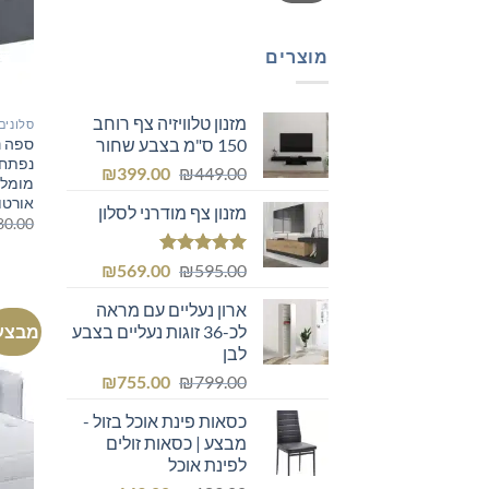
מוצרים
מזנון טלוויזיה צף רוחב
סלונים
ספה נ
150 ס"מ בצבע שחור
נפתחו
המחיר
המחיר
₪
399.00
₪
449.00
מומלצ
המקורי
הנוכחי
אורטו
מזנון צף מודרני לסלון
היה:
הוא:
80.00
₪399.00.
₪449.00.
דורג
5.00
המחיר
המחיר
₪
569.00
₪
595.00
מתוך 5
המקורי
הנוכחי
ארון נעליים עם מראה
היה:
הוא:
מבצע
לכ-36 זוגות נעליים בצבע
₪569.00.
₪595.00.
לבן
המחיר
המחיר
₪
755.00
₪
799.00
המקורי
הנוכחי
כסאות פינת אוכל בזול -
היה:
הוא:
מבצע | כסאות זולים
₪755.00.
₪799.00.
לפינת אוכל