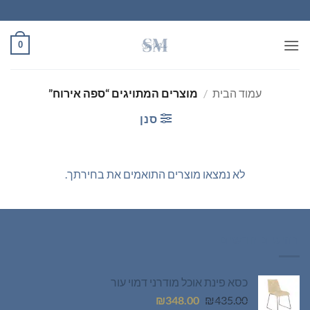
Ski
t
conten
0
עמוד הבית
/
מוצרים המתויגים “ספה אירוח”
סנן
לא נמצאו מוצרים התואמים את בחירתך.
רהיטים חדשים
כסא פינת אוכל מודרני דמוי עור
המחיר
המחיר
₪
348.00
₪
435.00