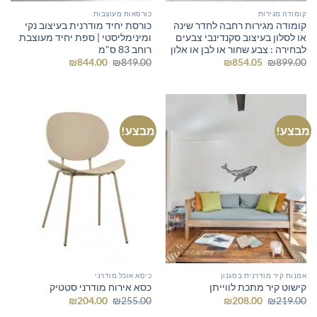
קומודה מגירות
כורסאות מעוצבות
קומודה מגירות רחבה לחדר שינה
כורסת יחיד מודרנית בעיצוב נקי
או לסלון בעיצוב סקנדינבי צבעים
ומינימליסטי | ספת יחיד מעוצבת
לבחירה : צבע שחור או לבן או אלון
רוחב 83 ס"מ
המחיר
המחיר
המחיר
המחיר
₪
844.00
₪
849.00
₪
854.05
₪
899.00
המקורי
הנוכחי
המקורי
הנוכחי
היה:
הוא:
היה:
הוא:
₪844.00.
₪849.00.
₪854.05.
₪899.00.
מבצע!
מבצע!
אמנות קיר מודרנית בסגנון
כיסא אוכל מודרני
קישוט קיר מתכת לווייתן
כסא אירוח מודרני סטטיק
המחיר
המחיר
המחיר
המחיר
₪
204.00
₪
255.00
₪
208.00
₪
219.00
המקורי
הנוכחי
המקורי
הנוכחי