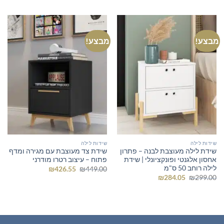
היה:
הוא:
₪569.00.
₪599.00.
מבצע!
מבצע!
שידות לילה
שידות לילה
שידת לילה מעוצבת לבנה – פתרון
שידת צד מעוצבת עם מגירה ומדף
אחסון אלגנטי ופונקציונלי | שידת
פתוח – עיצוב רטרו מודרני
לילה רוחב 50 ס"מ
המחיר
המחיר
₪
426.55
₪
449.00
המקורי
הנוכחי
המחיר
המחיר
₪
284.05
₪
299.00
היה:
הוא:
המקורי
הנוכחי
₪426.55.
₪449.00.
היה:
הוא:
₪284.05.
₪299.00.