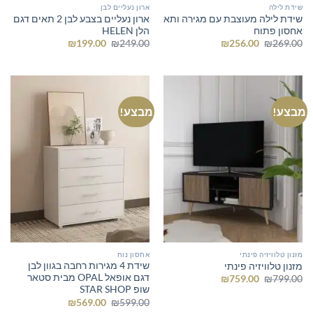
שידת לילה
ארון נעליים לבן
שידת לילה מעוצבת עם מגירה ותא
ארון נעליים בצבע לבן 2 תאים דגם
אחסון פתוח
הלן HELEN
המחיר
המחיר
המחיר
המחיר
₪
199.00
₪
249.00
₪
256.00
₪
269.00
המקורי
הנוכחי
המקורי
הנוכחי
היה:
הוא:
היה:
הוא:
₪199.00.
₪249.00.
₪256.00.
₪269.00.
מבצע!
מבצע!
מזנון טלוויזיה פינתי
אחסון נוח
שידת 4 מגירות רחבה בגוון לבן
מזנון טלוויזיה פינתי
דגם אופאל OPAL מבית סטאר
המחיר
המחיר
₪
759.00
₪
799.00
המקורי
הנוכחי
שופ STAR SHOP
היה:
הוא:
המחיר
המחיר
₪
569.00
₪
599.00
₪759.00.
₪799.00.
המקורי
הנוכחי