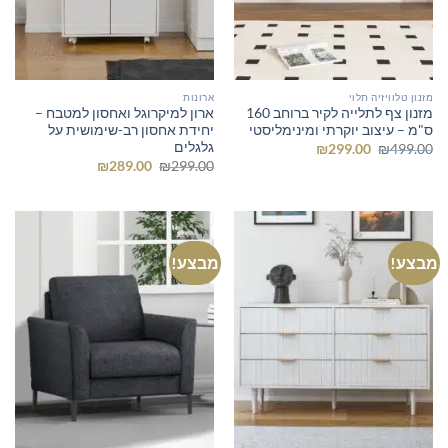
מזנון טלוויזיה תלוי
ארונות
מזנון צף לתלייה לקיר ברוחב 160
ארון למיקרוגל ואחסון למטבח –
ס"מ – עיצוב יוקרתי ומינימליסטי
יחידת אחסון רב-שימושית על
גלגלים
המחיר
המחיר
₪
299.00
₪
499.00
המקורי
הנוכחי
המחיר
המחיר
₪
289.00
₪
299.00
היה:
הוא:
המקורי
הנוכחי
₪299.00.
₪499.00.
היה:
הוא:
₪289.00.
₪299.00.
מבצע!
מבצע!