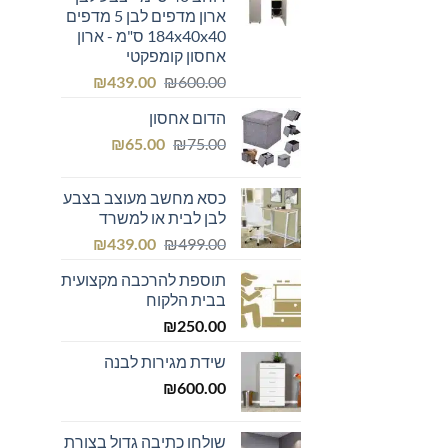
ארון מדפים לבן 5 מדפים
184x40x40 ס"מ - ארון
אחסון קומפקטי
המחיר
המחיר
₪
439.00
₪
600.00
המקורי
הנוכחי
הדום אחסון
היה:
הוא:
המחיר
המחיר
₪439.00.
₪600.00.
₪
65.00
₪
75.00
המקורי
הנוכחי
היה:
הוא:
כסא מחשב מעוצב בצבע
₪65.00.
₪75.00.
לבן לבית או למשרד
המחיר
המחיר
₪
439.00
₪
499.00
המקורי
הנוכחי
תוספת להרכבה מקצועית
היה:
הוא:
בבית הלקוח
₪439.00.
₪499.00.
₪
250.00
שידת מגירות לבנה
₪
600.00
שולחן כתיבה גדול בצורת