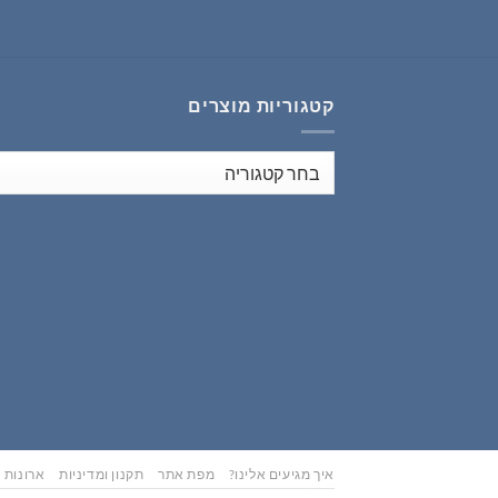
₪353.00.
₪441.00.
קטגוריות מוצרים
איך מגיעים אלינו?
מפת אתר
תקנון ומדיניות
ארונות נ