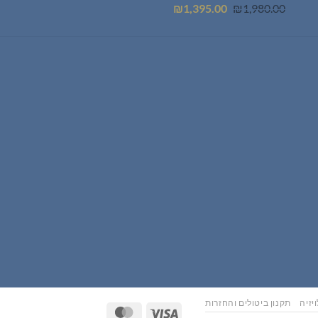
המחיר
המחיר
₪
1,395.00
₪
1,980.00
המקורי
הנוכחי
היה:
הוא:
₪1,395.00.
₪1,980.00.
יזיה
תקנון ביטולים והחזרות
MasterCard
Visa