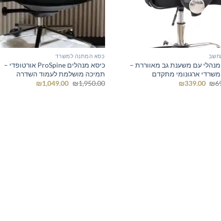
חשב
כסא המתנה למשרד
מנהלי עם משענת גב מאווררת –
כיסא מנהלים ProSpine אורטופדי –
משרדי ארגונומי מתקדם
תמיכה מושלמת לעמוד השדרה
המחיר
המחיר
המחיר
המחיר
₪
1,049.00
₪
1,950.00
₪
339.00
₪
6
המקורי
הנוכחי
המקורי
הנוכחי
היה:
הוא:
היה:
הוא:
₪1,049.00.
₪1,950.00.
₪339.00.
₪699.00.