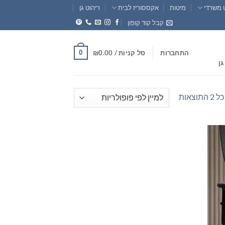
 משרדי
מיטות
אקססוריז לבית
ריהוט גן
קבל קוד קופון
0
התחברות
סל קניות /
0.00
₪
גן
ממוין
וצאות
לפי
פופולריות