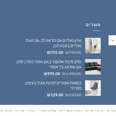
היה:
הוא:
₪569.00.
₪595.00.
מוצרים
ארון נעליים עם מראה לכ-36 זוגות
נעליים בצבע לבן
המחיר
המחיר
₪
755.00
₪
799.00
המקורי
הנוכחי
סלון פינתי אלגנטי בגוון אפור כהה | סלון
היה:
הוא:
עם שזלונג בד אפור
₪755.00.
₪799.00.
המחיר
המחיר
₪
995.00
₪
1,980.00
המקורי
הנוכחי
כסאות אפורים לפינת אוכל בעיצוב
היה:
הוא:
מודרני
₪995.00.
₪1,980.00.
המחיר
המחיר
₪
129.00
₪
150.00
המקורי
הנוכחי
היה:
הוא:
₪129.00.
₪150.00.
עליים
ארונות שירות
כסאות משרדיים
שולחן משרדי
כוורת
שידות
מזנוני טלו