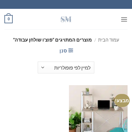
Ski
t
conten
0
עמוד הבית
/
מוצרים המתויגים “פוצ'ו שולחן עבודה”
סנן
מבצע!