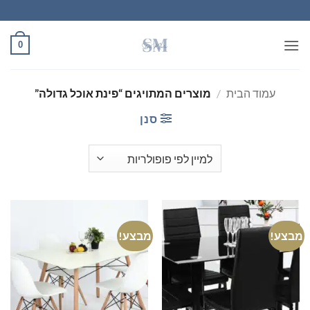
Ski
t
conten
0
עמוד הבית
/
מוצרים המתויגים “פינת אוכל גדולה”
סנן
מבצע!
מבצע!