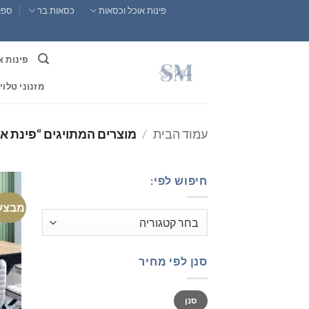
Ski
פינות אוכל וכסאות
כסאות בר
ספות
t
conten
פינות א
מזנוני טלוי
עמוד הבית
/
מוצרים המתויגים “פינת או
חיפוש לפי:
מבצע
סנן לפי מחיר
מחיר
מחיר
סנן
מינימלי
מקסימלי