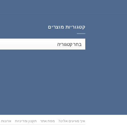
₪353.00.
₪441.00.
קטגוריות מוצרים
איך מגיעים אלינו?
מפת אתר
תקנון ומדיניות
ארונות נ