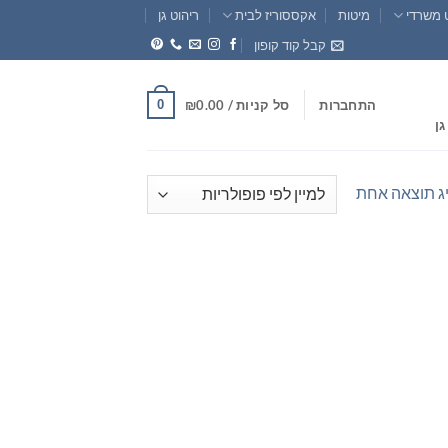
 משרדי
מיטות
אקססוריז לבית
ריהוט גן
קבל קוד קופון
0
התחברות
סל קניות /
0.00
₪
גן
ג תוצאה אחת