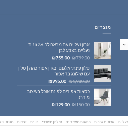
היה:
הוא:
₪569.00.
₪595.00.
מוצרים
ארון נעליים עם מראה לכ-36 זוגות
נעליים בצבע לבן
המחיר
המחיר
₪
755.00
₪
799.00
המקורי
הנוכחי
סלון פינתי אלגנטי בגוון אפור כהה | סלון
היה:
הוא:
עם שזלונג בד אפור
₪755.00.
₪799.00.
המחיר
המחיר
₪
995.00
₪
1,980.00
המקורי
הנוכחי
כסאות אפורים לפינת אוכל בעיצוב
היה:
הוא:
מודרני
₪995.00.
₪1,980.00.
המחיר
המחיר
₪
129.00
₪
150.00
המקורי
הנוכחי
היה:
הוא:
₪129.00.
₪150.00.
עליים
ארונות שירות
כסאות משרדיים
שולחן משרדי
כוורת
שידות
מזנוני טלו