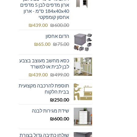
ארון מדפים לבן 5 מדפים
184x40x40 ס"מ - ארון
אחסון קומפקטי
המחיר
המחיר
₪
439.00
₪
600.00
המקורי
הנוכחי
הדום אחסון
היה:
הוא:
המחיר
המחיר
₪439.00.
₪600.00.
₪
65.00
₪
75.00
המקורי
הנוכחי
היה:
הוא:
כסא מחשב מעוצב בצבע
₪65.00.
₪75.00.
לבן לבית או למשרד
המחיר
המחיר
₪
439.00
₪
499.00
המקורי
הנוכחי
תוספת להרכבה מקצועית
היה:
הוא:
בבית הלקוח
₪439.00.
₪499.00.
₪
250.00
שידת מגירות לבנה
₪
600.00
שולחן כתיבה גדול בצורת