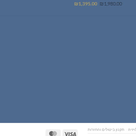
המחיר
המחיר
₪
1,395.00
₪
1,980.00
המקורי
הנוכחי
היה:
הוא:
₪1,395.00.
₪1,980.00.
יזיה
תקנון ביטולים והחזרות
MasterCard
Visa