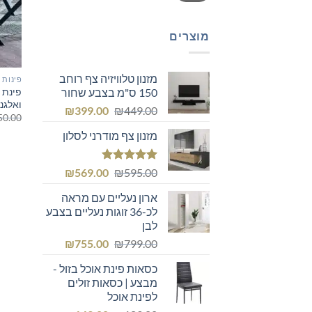
מוצרים
מזנון טלוויזיה צף רוחב
פינות 
פינת 
150 ס"מ בצבע שחור
ואלגנ
המחיר
המחיר
₪
399.00
₪
449.00
50.00
המקורי
הנוכחי
מזנון צף מודרני לסלון
היה:
הוא:
₪399.00.
₪449.00.
דורג
5.00
המחיר
המחיר
₪
569.00
₪
595.00
מתוך 5
המקורי
הנוכחי
ארון נעליים עם מראה
היה:
הוא:
לכ-36 זוגות נעליים בצבע
₪569.00.
₪595.00.
לבן
המחיר
המחיר
₪
755.00
₪
799.00
המקורי
הנוכחי
כסאות פינת אוכל בזול -
היה:
הוא:
מבצע | כסאות זולים
₪755.00.
₪799.00.
לפינת אוכל