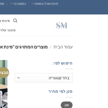
Ski
פינות אוכל וכסאות
כסאות בר
ספות
t
conten
פינות א
מזנוני טלוי
עמוד הבית
/
מוצרים המתויגים “פינת או
חיפוש לפי:
מבצע
סנן לפי מחיר
מחיר
מחיר
סנן
מינימלי
מקסימלי