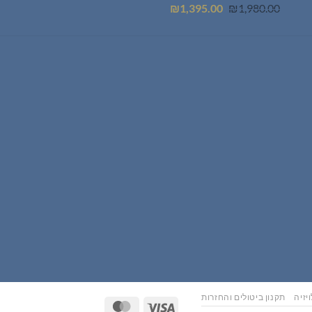
המחיר
המחיר
₪
1,395.00
₪
1,980.00
המקורי
הנוכחי
היה:
הוא:
₪1,395.00.
₪1,980.00.
יזיה
תקנון ביטולים והחזרות
MasterCard
Visa