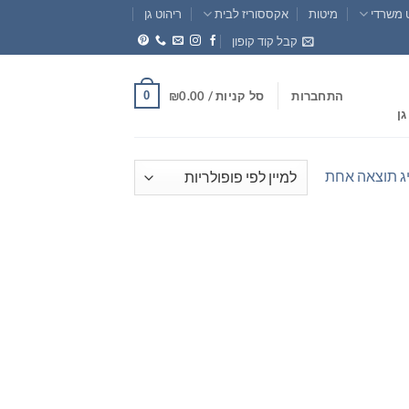
 משרדי
מיטות
אקססוריז לבית
ריהוט גן
קבל קוד קופון
0
התחברות
סל קניות /
0.00
₪
גן
ג תוצאה אחת