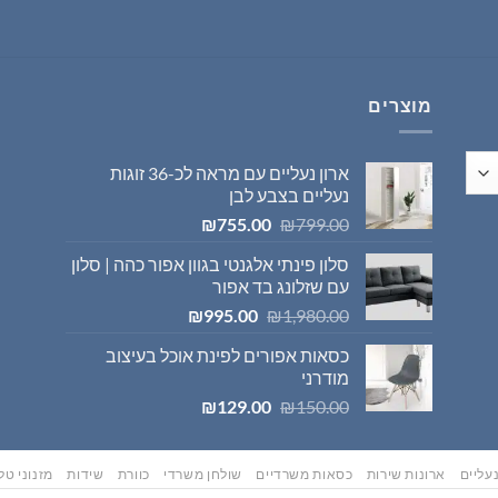
היה:
הוא:
₪569.00.
₪595.00.
מוצרים
ארון נעליים עם מראה לכ-36 זוגות
נעליים בצבע לבן
המחיר
המחיר
₪
755.00
₪
799.00
המקורי
הנוכחי
סלון פינתי אלגנטי בגוון אפור כהה | סלון
היה:
הוא:
עם שזלונג בד אפור
₪755.00.
₪799.00.
המחיר
המחיר
₪
995.00
₪
1,980.00
המקורי
הנוכחי
כסאות אפורים לפינת אוכל בעיצוב
היה:
הוא:
מודרני
₪995.00.
₪1,980.00.
המחיר
המחיר
₪
129.00
₪
150.00
המקורי
הנוכחי
היה:
הוא:
₪129.00.
₪150.00.
עליים
ארונות שירות
כסאות משרדיים
שולחן משרדי
כוורת
שידות
מזנוני טלו