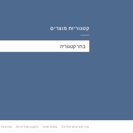
₪353.00.
₪441.00.
קטגוריות מוצרים
איך מגיעים אלינו?
מפת אתר
תקנון ומדיניות
ארונות נ