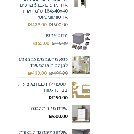
ארון מדפים לבן 5 מדפים
184x40x40 ס"מ - ארון
אחסון קומפקטי
המחיר
המחיר
₪
439.00
₪
600.00
המקורי
הנוכחי
הדום אחסון
היה:
הוא:
המחיר
המחיר
₪439.00.
₪600.00.
₪
65.00
₪
75.00
המקורי
הנוכחי
היה:
הוא:
כסא מחשב מעוצב בצבע
₪65.00.
₪75.00.
לבן לבית או למשרד
המחיר
המחיר
₪
439.00
₪
499.00
המקורי
הנוכחי
תוספת להרכבה מקצועית
היה:
הוא:
בבית הלקוח
₪439.00.
₪499.00.
₪
250.00
שידת מגירות לבנה
₪
600.00
שולחן כתיבה גדול בצורת