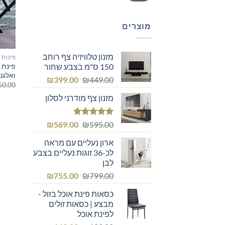
מוצרים
מזנון טלוויזיה צף רוחב
פינות 
פינת 
150 ס"מ בצבע שחור
ואלגנ
המחיר
המחיר
₪
399.00
₪
449.00
50.00
המקורי
הנוכחי
מזנון צף מודרני לסלון
היה:
הוא:
₪399.00.
₪449.00.
דורג
5.00
המחיר
המחיר
₪
569.00
₪
595.00
מתוך 5
המקורי
הנוכחי
ארון נעליים עם מראה
היה:
הוא:
לכ-36 זוגות נעליים בצבע
₪569.00.
₪595.00.
לבן
המחיר
המחיר
₪
755.00
₪
799.00
המקורי
הנוכחי
כסאות פינת אוכל בזול -
היה:
הוא:
מבצע | כסאות זולים
₪755.00.
₪799.00.
לפינת אוכל