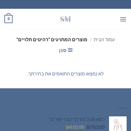
Ski
t
conten
0
עמוד הבית
/
מוצרים המתויגים “רהיטים תלויים”
סנן
לא נמצאו מוצרים התואמים את בחירתך.
רהיטים חדשים
כסא אוכל מודרני עם ריפוד בד
המחיר
המחיר
₪
610.00
₪
763.00