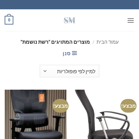
Ski
t
conten
0
עמוד הבית
/
מוצרים המתויגים “רשת נושמת”
סנן
מבצע!
מבצע!