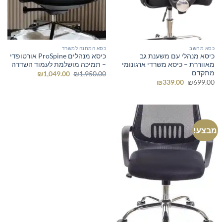
כסא מחשב
כסא המתנה למשרד
כיסא מנהלי עם משענת גב
כיסא מנהלים ProSpine אורטופדי
מאווררת – כיסא משרדי ארגונומי
– תמיכה מושלמת לעמוד השדרה
מתקדם
המחיר
המחיר
₪
1,049.00
₪
1,950.00
המקורי
הנוכחי
המחיר
המחיר
₪
339.00
₪
699.00
היה:
הוא:
המקורי
הנוכחי
₪1,049.00.
₪1,950.00.
היה:
הוא:
₪339.00.
₪699.00.
מבצע!