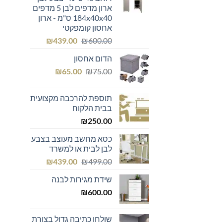
₪299.00.
₪300.00.
ארון מדפים לבן 5 מדפים
184x40x40 ס"מ - ארון
אחסון קומפקטי
המחיר
המחיר
₪
439.00
₪
600.00
המקורי
הנוכחי
הדום אחסון
היה:
הוא:
המחיר
המחיר
₪439.00.
₪600.00.
₪
65.00
₪
75.00
המקורי
הנוכחי
היה:
הוא:
תוספת להרכבה מקצועית
₪65.00.
₪75.00.
בבית הלקוח
₪
250.00
כסא מחשב מעוצב בצבע
לבן לבית או למשרד
המחיר
המחיר
₪
439.00
₪
499.00
המקורי
הנוכחי
שידת מגירות לבנה
היה:
הוא:
₪439.00.
₪499.00.
₪
600.00
שולחן כתיבה גדול בצורת