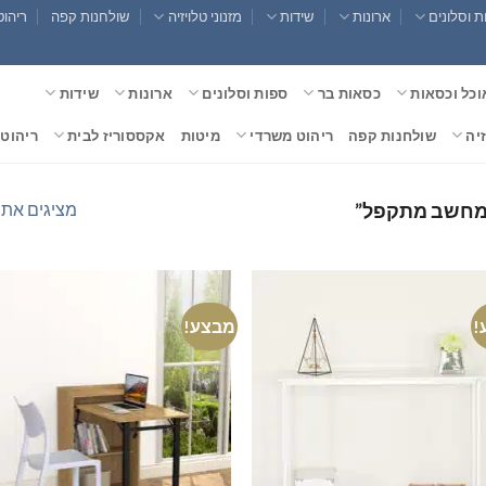
 וסלונים
ארונות
שידות
מזנוני טלויזיה
שולחנות קפה
ריהוט
וכל וכסאות
כסאות בר
ספות וסלונים
ארונות
שידות
זיה
שולחנות קפה
ריהוט משרדי
מיטות
אקססוריז לבית
ריהוט 
מציגים את כל ⁦2⁩ הת
 מחשב מתקפל”
!
מבצע!