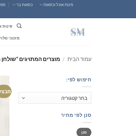
Ski
פינות אוכל וכסאות
כסאות בר
ספות
t
conten
פינות א
מזנוני טלוי
עמוד הבית
/
מוצרים המתויגים “שולחן
חיפוש לפי:
מבצע
סנן לפי מחיר
מחיר
מחיר
סנן
מינימלי
מקסימלי