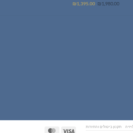
המחיר
המחיר
₪
1,395.00
₪
1,980.00
המקורי
הנוכחי
היה:
הוא:
₪1,395.00.
₪1,980.00.
יזיה
תקנון ביטולים והחזרות
MasterCard
Visa