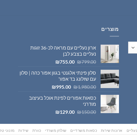
היה:
הוא:
₪569.00.
₪595.00.
מוצרים
ארון נעליים עם מראה לכ-36 זוגות
נעליים בצבע לבן
המחיר
המחיר
₪
755.00
₪
799.00
המקורי
הנוכחי
סלון פינתי אלגנטי בגוון אפור כהה | סלון
היה:
הוא:
עם שזלונג בד אפור
₪755.00.
₪799.00.
המחיר
המחיר
₪
995.00
₪
1,980.00
המקורי
הנוכחי
כסאות אפורים לפינת אוכל בעיצוב
היה:
הוא:
מודרני
₪995.00.
₪1,980.00.
המחיר
המחיר
₪
129.00
₪
150.00
המקורי
הנוכחי
היה:
הוא:
₪129.00.
₪150.00.
עליים
ארונות שירות
כסאות משרדיים
שולחן משרדי
כוורת
שידות
מזנוני טלו