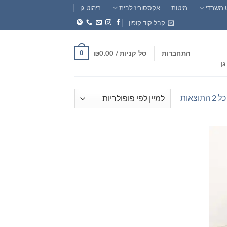
 משרדי
מיטות
אקססוריז לבית
ריהוט גן
קבל קוד קופון
0
התחברות
סל קניות /
0.00
₪
גן
ממוין
וצאות
לפי
פופולריות