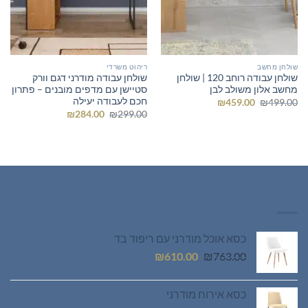
שולחן מחשב
ריהוט משרדי
שולחן עבודה רוחב 120 | שולחן
שולחן עבודה מודרני דגם וורק
מחשב אלון משולב לבן
סטיישן עם מדפים מובנים – פתרון
חכם לעבודה יעילה
המחיר
המחיר
₪
459.00
₪
499.00
המקורי
הנוכחי
המחיר
המחיר
₪
284.00
₪
299.00
היה:
הוא:
המקורי
הנוכחי
₪459.00.
₪499.00.
היה:
הוא:
₪284.00.
₪299.00.
רהיטים חדשים
כסא אוכל מודרני עם ריפוד בד
המחיר
המחיר
₪
610.00
₪
763.00
המקורי
הנוכחי
היה:
הוא:
כסא אירוח מודרני
₪610.00.
₪763.00.