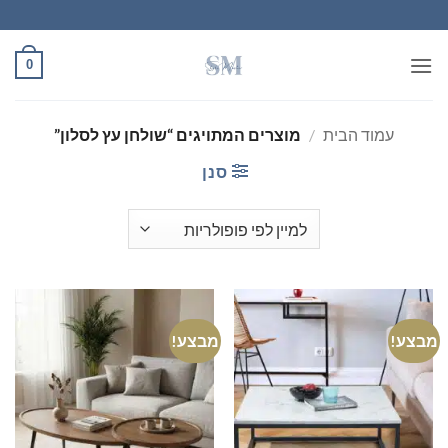
Ski
t
conten
0
עמוד הבית
/
מוצרים המתויגים “שולחן עץ לסלון”
סנן
מבצע!
מבצע!