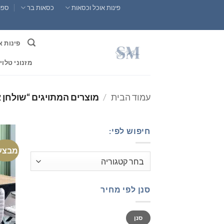
Ski
פינות אוכל וכסאות
כסאות בר
ספות
t
conten
פינות א
מזנוני טלוי
עמוד הבית
/
מוצרים המתויגים “שולחן 
חיפוש לפי:
מבצע
סנן לפי מחיר
מחיר
מחיר
סנן
מינימלי
מקסימלי