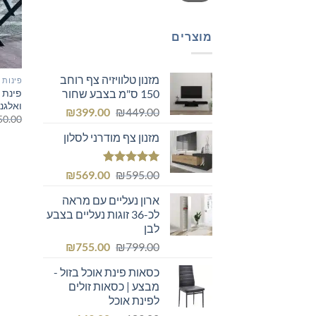
מוצרים
מזנון טלוויזיה צף רוחב
פינות 
פינת 
150 ס"מ בצבע שחור
ואלגנ
המחיר
המחיר
₪
399.00
₪
449.00
50.00
המקורי
הנוכחי
מזנון צף מודרני לסלון
היה:
הוא:
₪399.00.
₪449.00.
דורג
5.00
המחיר
המחיר
₪
569.00
₪
595.00
מתוך 5
המקורי
הנוכחי
ארון נעליים עם מראה
היה:
הוא:
לכ-36 זוגות נעליים בצבע
₪569.00.
₪595.00.
לבן
המחיר
המחיר
₪
755.00
₪
799.00
המקורי
הנוכחי
כסאות פינת אוכל בזול -
היה:
הוא:
מבצע | כסאות זולים
₪755.00.
₪799.00.
לפינת אוכל