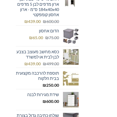
ארון מדפים לבן 5 מדפים
184x40x40 ס"מ - ארון
אחסון קומפקטי
המחיר
המחיר
₪
439.00
₪
600.00
המקורי
הנוכחי
הדום אחסון
היה:
הוא:
המחיר
המחיר
₪439.00.
₪600.00.
₪
65.00
₪
75.00
המקורי
הנוכחי
היה:
הוא:
כסא מחשב מעוצב בצבע
₪65.00.
₪75.00.
לבן לבית או למשרד
המחיר
המחיר
₪
439.00
₪
499.00
המקורי
הנוכחי
תוספת להרכבה מקצועית
היה:
הוא:
בבית הלקוח
₪439.00.
₪499.00.
₪
250.00
שידת מגירות לבנה
₪
600.00
שולחן כתיבה גדול בצורת