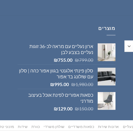
היה:
הוא:
₪569.00.
₪595.00.
מוצרים
ארון נעליים עם מראה לכ-36 זוגות
נעליים בצבע לבן
המחיר
המחיר
₪
755.00
₪
799.00
המקורי
הנוכחי
סלון פינתי אלגנטי בגוון אפור כהה | סלון
היה:
הוא:
עם שזלונג בד אפור
₪755.00.
₪799.00.
המחיר
המחיר
₪
995.00
₪
1,980.00
המקורי
הנוכחי
כסאות אפורים לפינת אוכל בעיצוב
היה:
הוא:
מודרני
₪995.00.
₪1,980.00.
המחיר
המחיר
₪
129.00
₪
150.00
המקורי
הנוכחי
היה:
הוא:
₪129.00.
₪150.00.
עליים
ארונות שירות
כסאות משרדיים
שולחן משרדי
כוורת
שידות
מזנוני טלו