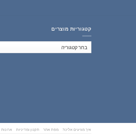
₪353.00.
₪441.00.
קטגוריות מוצרים
איך מגיעים אלינו?
מפת אתר
תקנון ומדיניות
ארונות נ