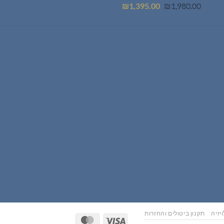
המחיר
המחיר
₪
1,395.00
₪
1,980.00
המקורי
הנוכחי
היה:
הוא:
₪1,395.00.
₪1,980.00.
יזיה
תקנון ביטולים והחזרות
MasterCard
Visa