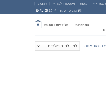
 משרדי
מיטות
אקססוריז לבית
ריהוט גן
קבל קוד קופון
0
התחברות
סל קניות /
0.00
₪
גן
ג תוצאה אחת