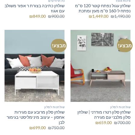
פינות אוכל
כל הרהיטים
שולחן עגול נפתח קוטר 120 ס"מ
שולחן כתיבה בצורת ר אפור משולב
נפתח ל-160 ס"מ מעץ ומתכת
עם אגוז
המחיר
המחיר
המחיר
המחיר
₪
849.00
₪
900.00
₪
1,449.00
₪
1,490.00
המקורי
הנוכחי
המקורי
הנוכחי
היה:
הוא:
היה:
הוא:
₪849.00.
₪900.00.
₪1,449.00.
₪1,490.00.
מבצע!
מבצע!
שולחנות לסלון
שולחנות לסלון
שולחן סלון רטרו מודרני | שולחן
שולחן סלון מרובע עם מגירות
סלון מלבני עם מגירה
אחסון – עיצוב מינימליסטי בגימור
לבן
המחיר
המחיר
₪
659.00
₪
700.00
המקורי
הנוכחי
המחיר
המחיר
₪
699.00
₪
750.00
היה:
הוא:
המקורי
הנוכחי
₪659.00.
₪700.00.