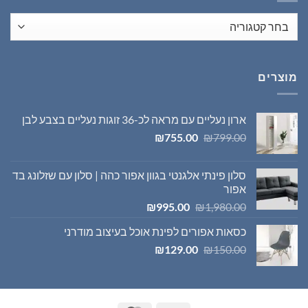
מוצרים
ארון נעליים עם מראה לכ-36 זוגות נעליים בצבע לבן
המחיר
המחיר
₪
755.00
₪
799.00
המקורי
הנוכחי
היה:
הוא:
סלון פינתי אלגנטי בגוון אפור כהה | סלון עם שזלונג בד
₪755.00.
₪799.00.
אפור
המחיר
המחיר
₪
995.00
₪
1,980.00
המקורי
הנוכחי
כסאות אפורים לפינת אוכל בעיצוב מודרני
היה:
הוא:
המחיר
המחיר
₪995.00.
₪1,980.00.
₪
129.00
₪
150.00
המקורי
הנוכחי
היה:
הוא:
₪129.00.
₪150.00.