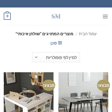
Ski
t
conten
0
עמוד הבית
/
מוצרים המתויגים “שולחן איכותי”
סנן
מבצע!
מבצע!