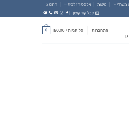
 משרדי
מיטות
אקססוריז לבית
ריהוט גן
קבל קוד קופון
0
התחברות
סל קניות /
0.00
₪
גן