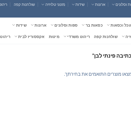
 וסלונים
ארונות
שידות
מזנוני טלויזיה
שולחנות קפה
ריהוט
וכל וכסאות
כסאות בר
ספות וסלונים
ארונות
שידות
זיה
שולחנות קפה
ריהוט משרדי
מיטות
אקססוריז לבית
ריהוט 
תיבה פינתי לבן”
צאו מוצרים התואמים את בחירתך.