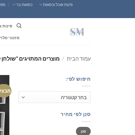
Ski
פינות אוכל וכסאות
כסאות בר
ספות
t
conten
פינות א
מזנוני טלוי
עמוד הבית
/
מוצרים המתויגים “שולחן 
חיפוש לפי:
מבצע
סנן לפי מחיר
מחיר
מחיר
סנן
מינימלי
מקסימלי