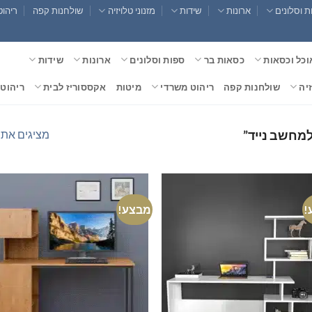
 וסלונים
ארונות
שידות
מזנוני טלויזיה
שולחנות קפה
ריהוט
וכל וכסאות
כסאות בר
ספות וסלונים
ארונות
שידות
זיה
שולחנות קפה
ריהוט משרדי
מיטות
אקססוריז לבית
ריהוט 
מציגים את כל ⁦2⁩ הת
למחשב נייד”
!
מבצע!