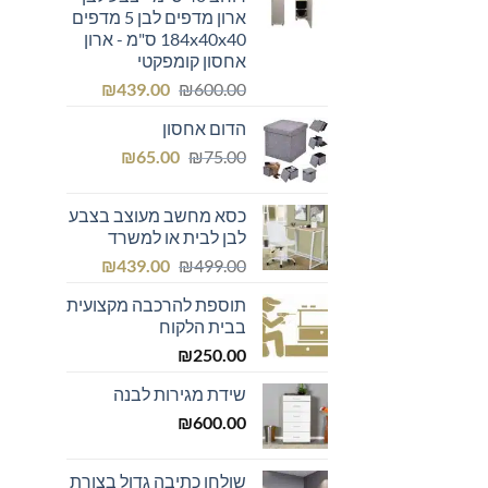
ארון מדפים לבן 5 מדפים
184x40x40 ס"מ - ארון
אחסון קומפקטי
המחיר
המחיר
₪
439.00
₪
600.00
המקורי
הנוכחי
הדום אחסון
היה:
הוא:
המחיר
המחיר
₪439.00.
₪600.00.
₪
65.00
₪
75.00
המקורי
הנוכחי
היה:
הוא:
כסא מחשב מעוצב בצבע
₪65.00.
₪75.00.
לבן לבית או למשרד
המחיר
המחיר
₪
439.00
₪
499.00
המקורי
הנוכחי
תוספת להרכבה מקצועית
היה:
הוא:
בבית הלקוח
₪439.00.
₪499.00.
₪
250.00
שידת מגירות לבנה
₪
600.00
שולחן כתיבה גדול בצורת