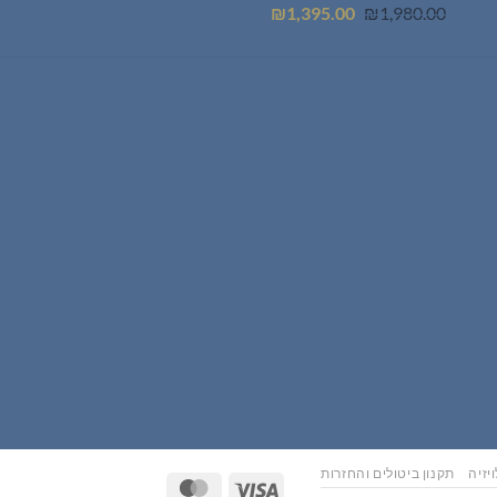
המחיר
המחיר
₪
1,395.00
₪
1,980.00
המקורי
הנוכחי
היה:
הוא:
₪1,395.00.
₪1,980.00.
יזיה
תקנון ביטולים והחזרות
MasterCard
Visa