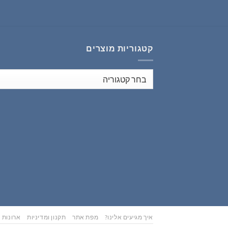
₪353.00.
₪441.00.
קטגוריות מוצרים
איך מגיעים אלינו?
מפת אתר
תקנון ומדיניות
ארונות נ