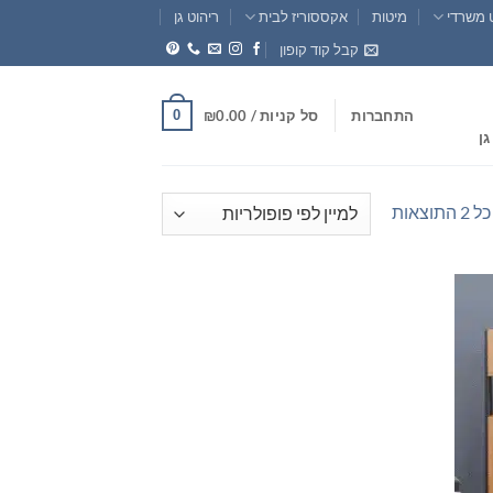
 משרדי
מיטות
אקססוריז לבית
ריהוט גן
קבל קוד קופון
0
התחברות
סל קניות /
0.00
₪
גן
ממוין
וצאות
לפי
פופולריות