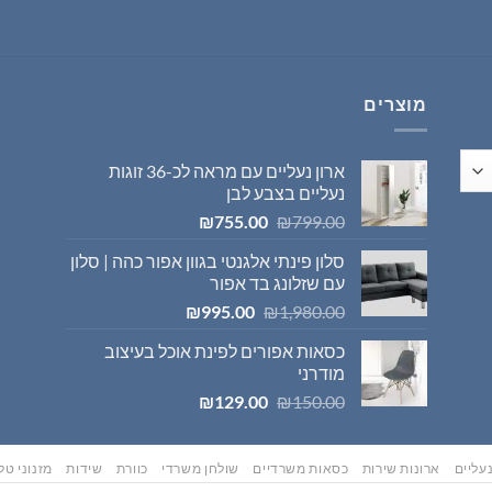
היה:
הוא:
₪569.00.
₪595.00.
מוצרים
ארון נעליים עם מראה לכ-36 זוגות
נעליים בצבע לבן
המחיר
המחיר
₪
755.00
₪
799.00
המקורי
הנוכחי
סלון פינתי אלגנטי בגוון אפור כהה | סלון
היה:
הוא:
עם שזלונג בד אפור
₪755.00.
₪799.00.
המחיר
המחיר
₪
995.00
₪
1,980.00
המקורי
הנוכחי
כסאות אפורים לפינת אוכל בעיצוב
היה:
הוא:
מודרני
₪995.00.
₪1,980.00.
המחיר
המחיר
₪
129.00
₪
150.00
המקורי
הנוכחי
היה:
הוא:
₪129.00.
₪150.00.
עליים
ארונות שירות
כסאות משרדיים
שולחן משרדי
כוורת
שידות
מזנוני טלו