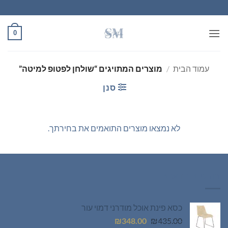
Ski
t
conten
0
עמוד הבית
/
מוצרים המתויגים “שולחן לפטופ למיטה”
סנן
לא נמצאו מוצרים התואמים את בחירתך.
רהיטים חדשים
כסא פינת אוכל מודרני דמוי עור
המחיר
המחיר
₪
348.00
₪
435.00