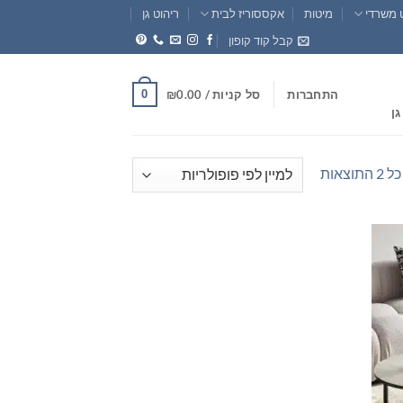
 משרדי
מיטות
אקססוריז לבית
ריהוט גן
קבל קוד קופון
0
התחברות
סל קניות /
0.00
₪
גן
ממוין
וצאות
לפי
פופולריות