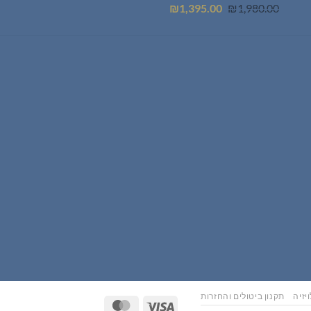
המחיר
המחיר
₪
1,395.00
₪
1,980.00
המקורי
הנוכחי
היה:
הוא:
₪1,395.00.
₪1,980.00.
יזיה
תקנון ביטולים והחזרות
MasterCard
Visa