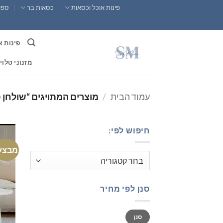
Ski
פינות אוכל וכסאות
כסאות בר
ספות
t
conten
פינות א
מזנוני טלוי
עמוד הבית
/
מוצרים המתויגים “שולחן ס
חיפוש לפי:
מבצע
סנן לפי מחיר
מחיר
מחיר
סנן
מינימלי
מקסימלי