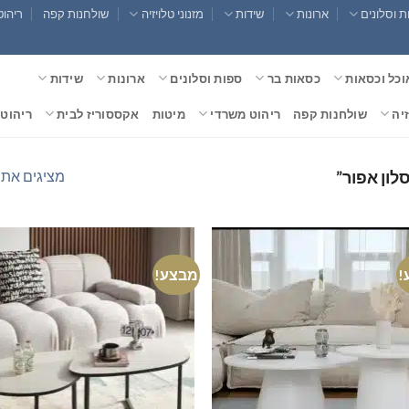
 וסלונים
ארונות
שידות
מזנוני טלויזיה
שולחנות קפה
ריהוט
וכל וכסאות
כסאות בר
ספות וסלונים
ארונות
שידות
זיה
שולחנות קפה
ריהוט משרדי
מיטות
אקססוריז לבית
ריהוט 
מציגים את כל ⁦2⁩ הת
לון אפור”
!
מבצע!