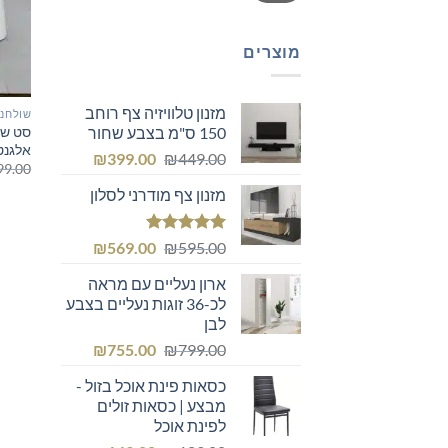
מוצרים
מזנון טלוויזיה צף רוחב
שולחנו
סט שול
150 ס"מ בצבע שחור
אלגנטי
המחיר
המחיר
₪
399.00
₪
449.00
99.00
המקורי
הנוכחי
מזנון צף מודרני לסלון
היה:
הוא:
₪399.00.
₪449.00.
דורג
5.00
המחיר
המחיר
₪
569.00
₪
595.00
מתוך 5
המקורי
הנוכחי
ארון נעליים עם מראה
היה:
הוא:
לכ-36 זוגות נעליים בצבע
₪569.00.
₪595.00.
לבן
המחיר
המחיר
₪
755.00
₪
799.00
המקורי
הנוכחי
כסאות פינת אוכל בזול -
היה:
הוא:
מבצע | כסאות זולים
₪755.00.
₪799.00.
לפינת אוכל