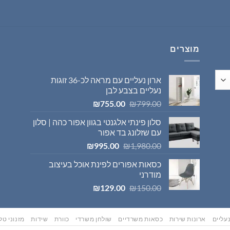
היה:
הוא:
₪569.00.
₪595.00.
מוצרים
ארון נעליים עם מראה לכ-36 זוגות
נעליים בצבע לבן
המחיר
המחיר
₪
755.00
₪
799.00
המקורי
הנוכחי
סלון פינתי אלגנטי בגוון אפור כהה | סלון
היה:
הוא:
עם שזלונג בד אפור
₪755.00.
₪799.00.
המחיר
המחיר
₪
995.00
₪
1,980.00
המקורי
הנוכחי
כסאות אפורים לפינת אוכל בעיצוב
היה:
הוא:
מודרני
₪995.00.
₪1,980.00.
המחיר
המחיר
₪
129.00
₪
150.00
המקורי
הנוכחי
היה:
הוא:
₪129.00.
₪150.00.
עליים
ארונות שירות
כסאות משרדיים
שולחן משרדי
כוורת
שידות
מזנוני טלו