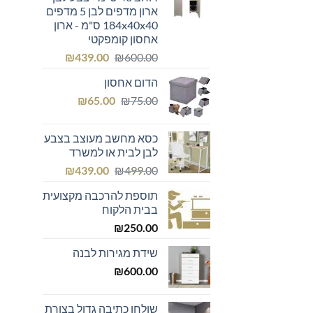
ארון מדפים לבן 5 מדפים
184x40x40 ס"מ - ארון
אחסון קומפקטי
המחיר
המחיר
₪
439.00
₪
600.00
המקורי
הנוכחי
הדום אחסון
היה:
הוא:
המחיר
המחיר
₪439.00.
₪600.00.
₪
65.00
₪
75.00
המקורי
הנוכחי
היה:
הוא:
כסא מחשב מעוצב בצבע
₪65.00.
₪75.00.
לבן לבית או למשרד
המחיר
המחיר
₪
439.00
₪
499.00
המקורי
הנוכחי
תוספת להרכבה מקצועית
היה:
הוא:
בבית הלקוח
₪439.00.
₪499.00.
₪
250.00
שידת מגירות לבנה
₪
600.00
שולחן כתיבה גדול בצורת