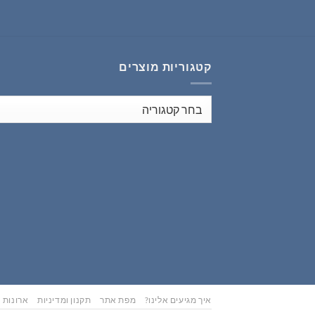
₪353.00.
₪441.00.
קטגוריות מוצרים
איך מגיעים אלינו?
מפת אתר
תקנון ומדיניות
ארונות נ