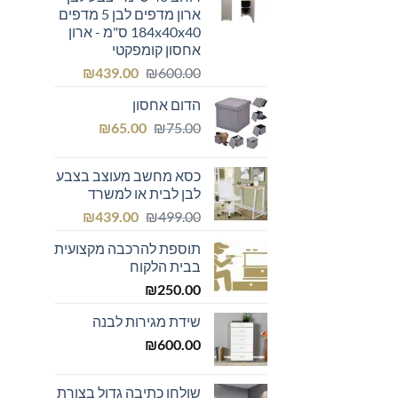
ארון מדפים לבן 5 מדפים
184x40x40 ס"מ - ארון
אחסון קומפקטי
המחיר
המחיר
₪
439.00
₪
600.00
המקורי
הנוכחי
הדום אחסון
היה:
הוא:
המחיר
המחיר
₪439.00.
₪600.00.
₪
65.00
₪
75.00
המקורי
הנוכחי
היה:
הוא:
כסא מחשב מעוצב בצבע
₪65.00.
₪75.00.
לבן לבית או למשרד
המחיר
המחיר
₪
439.00
₪
499.00
המקורי
הנוכחי
תוספת להרכבה מקצועית
היה:
הוא:
בבית הלקוח
₪439.00.
₪499.00.
₪
250.00
שידת מגירות לבנה
₪
600.00
שולחן כתיבה גדול בצורת