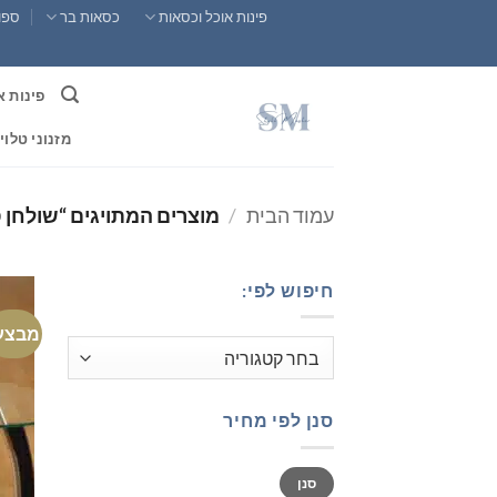
Ski
פינות אוכל וכסאות
כסאות בר
ספות
t
conten
פינות א
מזנוני טלוי
עמוד הבית
/
מוצרים המתויגים “שולחן ס
חיפוש לפי:
מבצע
סנן לפי מחיר
מחיר
מחיר
סנן
מינימלי
מקסימלי