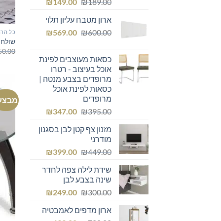
המחיר
המחיר
₪
149.00
₪
189.00
המקורי
הנוכחי
ארון מטבח עליון תלוי
היה:
הוא:
המחיר
המחיר
₪149.00.
₪
₪189.00.
569.00
₪
600.00
כל הרה
שולחן 
המקורי
הנוכחי
50.00
היה:
הוא:
כסאות מעוצבים לפינת
₪569.00.
₪600.00.
אוכל בעיצוב - רטרו
מרופדים בצבע מנטה |
כסאות לפינת אוכל
מרופדים
מבצע
המחיר
המחיר
₪
347.00
₪
395.00
המקורי
הנוכחי
מזנון צף קטן לבן בסגנון
היה:
הוא:
מודרני
₪347.00.
₪395.00.
המחיר
המחיר
₪
399.00
₪
449.00
המקורי
הנוכחי
שידת לילה צפה לחדר
היה:
הוא:
שינה בצבע לבן
₪399.00.
₪449.00.
המחיר
המחיר
₪
249.00
₪
300.00
המקורי
הנוכחי
ארון מדפים לאמבטיה
היה:
הוא: