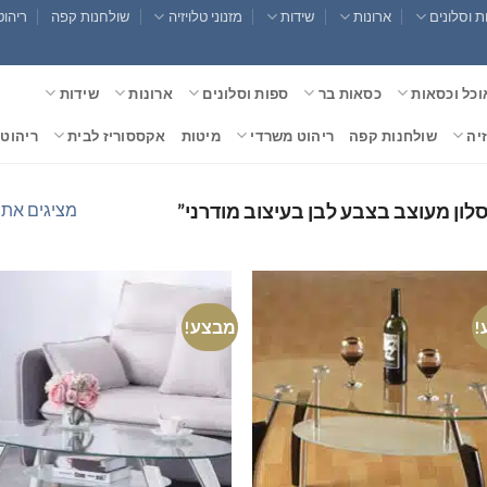
 וסלונים
ארונות
שידות
מזנוני טלויזיה
שולחנות קפה
ריהוט
וכל וכסאות
כסאות בר
ספות וסלונים
ארונות
שידות
זיה
שולחנות קפה
ריהוט משרדי
מיטות
אקססוריז לבית
ריהוט 
מציגים את כל ⁦7⁩ הת
לון מעוצב בצבע לבן בעיצוב מודרני”
!
מבצע!