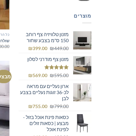
מוצרים
מזנון טלוויזיה צף רוחב
כל הרה
150 ס"מ בצבע שחור
שולחן
00.00
המחיר
המחיר
₪
399.00
₪
449.00
המקורי
הנוכחי
מזנון צף מודרני לסלון
היה:
הוא:
₪399.00.
₪449.00.
דורג
5.00
המחיר
המחיר
₪
569.00
₪
595.00
מבצע
מתוך 5
המקורי
הנוכחי
ארון נעליים עם מראה
היה:
הוא:
לכ-36 זוגות נעליים בצבע
₪569.00.
₪595.00.
לבן
המחיר
המחיר
₪
755.00
₪
799.00
המקורי
הנוכחי
כסאות פינת אוכל בזול -
היה:
הוא:
מבצע | כסאות זולים
₪755.00.
₪799.00.
לפינת אוכל