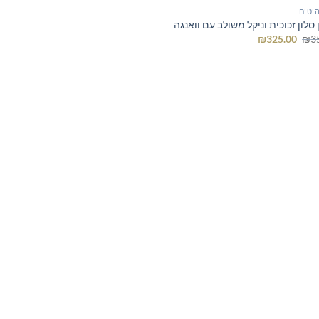
יטים
סלון זכוכית וניקל משולב עם וואנגה
המחיר
המחיר
₪
325.00
₪
3
המקורי
הנוכחי
היה:
הוא:
₪325.00.
₪350.00.