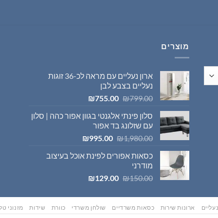
היה:
הוא:
₪569.00.
₪595.00.
מוצרים
ארון נעליים עם מראה לכ-36 זוגות
נעליים בצבע לבן
המחיר
המחיר
₪
755.00
₪
799.00
המקורי
הנוכחי
סלון פינתי אלגנטי בגוון אפור כהה | סלון
היה:
הוא:
עם שזלונג בד אפור
₪755.00.
₪799.00.
המחיר
המחיר
₪
995.00
₪
1,980.00
המקורי
הנוכחי
כסאות אפורים לפינת אוכל בעיצוב
היה:
הוא:
מודרני
₪995.00.
₪1,980.00.
המחיר
המחיר
₪
129.00
₪
150.00
המקורי
הנוכחי
היה:
הוא:
₪129.00.
₪150.00.
עליים
ארונות שירות
כסאות משרדיים
שולחן משרדי
כוורת
שידות
מזנוני טלו