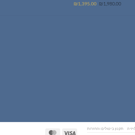
המחיר
המחיר
₪
1,395.00
₪
1,980.00
המקורי
הנוכחי
היה:
הוא:
₪1,395.00.
₪1,980.00.
יזיה
תקנון ביטולים והחזרות
MasterCard
Visa