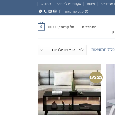
 משרדי
מיטות
אקססוריז לבית
ריהוט גן
קבל קוד קופון
0
התחברות
סל קניות /
0.00
₪
גן
ממוין
וצאות
לפי
פופולריות
מבצע!