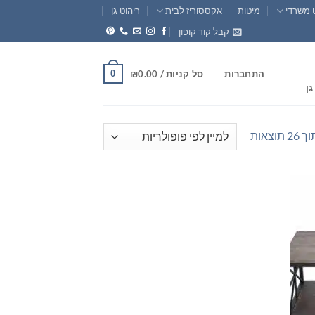
 משרדי
מיטות
אקססוריז לבית
ריהוט גן
קבל קוד קופון
0
התחברות
סל קניות /
0.00
₪
גן
ממוין
לפי
פופולריות