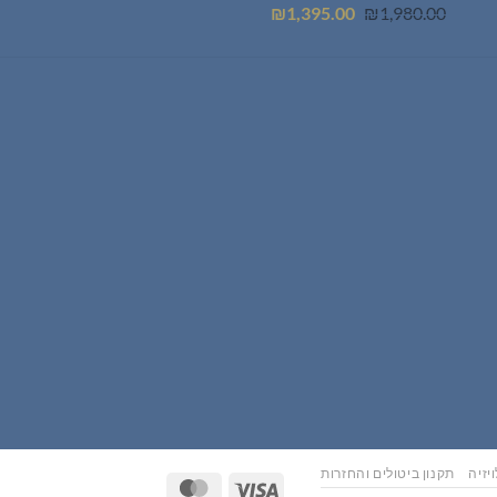
המחיר
המחיר
₪
1,395.00
₪
1,980.00
המקורי
הנוכחי
היה:
הוא:
₪1,395.00.
₪1,980.00.
יזיה
תקנון ביטולים והחזרות
MasterCard
Visa