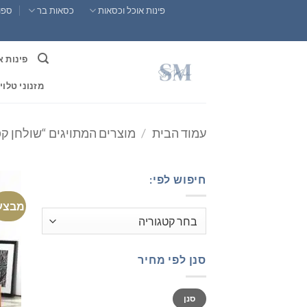
Ski
פינות אוכל וכסאות
כסאות בר
ספות
t
conten
פינות א
מזנוני טלוי
עמוד הבית
/
מוצרים המתויגים “שולחן קפ
חיפוש לפי:
מבצע
סנן לפי מחיר
מחיר
מחיר
סנן
מינימלי
מקסימלי