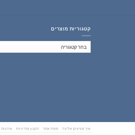
₪353.00.
₪441.00.
קטגוריות מוצרים
איך מגיעים אלינו?
מפת אתר
תקנון ומדיניות
ארונות נ