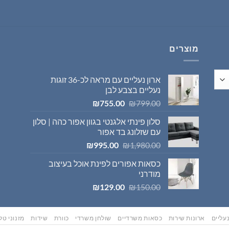
היה:
הוא:
₪569.00.
₪595.00.
מוצרים
ארון נעליים עם מראה לכ-36 זוגות
נעליים בצבע לבן
המחיר
המחיר
₪
755.00
₪
799.00
המקורי
הנוכחי
סלון פינתי אלגנטי בגוון אפור כהה | סלון
היה:
הוא:
עם שזלונג בד אפור
₪755.00.
₪799.00.
המחיר
המחיר
₪
995.00
₪
1,980.00
המקורי
הנוכחי
כסאות אפורים לפינת אוכל בעיצוב
היה:
הוא:
מודרני
₪995.00.
₪1,980.00.
המחיר
המחיר
₪
129.00
₪
150.00
המקורי
הנוכחי
היה:
הוא:
₪129.00.
₪150.00.
עליים
ארונות שירות
כסאות משרדיים
שולחן משרדי
כוורת
שידות
מזנוני טלו