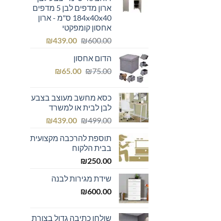
ארון מדפים לבן 5 מדפים
184x40x40 ס"מ - ארון
אחסון קומפקטי
המחיר
המחיר
₪
439.00
₪
600.00
המקורי
הנוכחי
הדום אחסון
היה:
הוא:
המחיר
המחיר
₪439.00.
₪600.00.
₪
65.00
₪
75.00
המקורי
הנוכחי
היה:
הוא:
כסא מחשב מעוצב בצבע
₪65.00.
₪75.00.
לבן לבית או למשרד
המחיר
המחיר
₪
439.00
₪
499.00
המקורי
הנוכחי
תוספת להרכבה מקצועית
היה:
הוא:
בבית הלקוח
₪439.00.
₪499.00.
₪
250.00
שידת מגירות לבנה
₪
600.00
שולחן כתיבה גדול בצורת