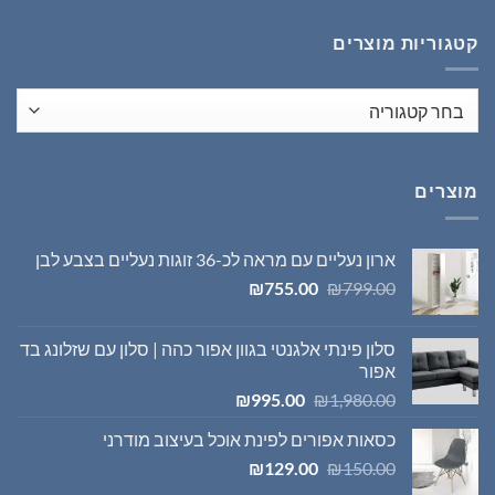
₪1,395.00.
₪1,980.00.
קטגוריות מוצרים
מוצרים
ארון נעליים עם מראה לכ-36 זוגות נעליים בצבע לבן
המחיר
המחיר
₪
755.00
₪
799.00
המקורי
הנוכחי
היה:
הוא:
סלון פינתי אלגנטי בגוון אפור כהה | סלון עם שזלונג בד
₪755.00.
₪799.00.
אפור
המחיר
המחיר
₪
995.00
₪
1,980.00
המקורי
הנוכחי
כסאות אפורים לפינת אוכל בעיצוב מודרני
היה:
הוא:
המחיר
המחיר
₪995.00.
₪1,980.00.
₪
129.00
₪
150.00
המקורי
הנוכחי