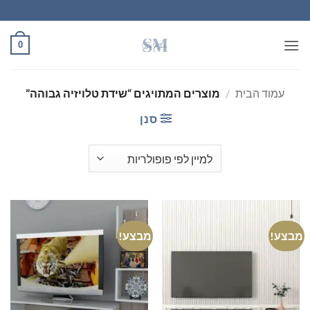
Ski
t
conten
0
עמוד הבית
/
מוצרים המתויגים “שידת טלויזיה גבוהה”
סנן
מבצע!
מבצע!