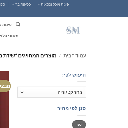
Ski
פינות אוכל וכסאות
כסאות בר
ספות
t
conten
פינות א
מזנוני טלוי
עמוד הבית
/
מוצרים המתויגים “שידת נע
חיפוש לפי:
מבצע
סנן לפי מחיר
מחיר
מחיר
סנן
מינימלי
מקסימלי