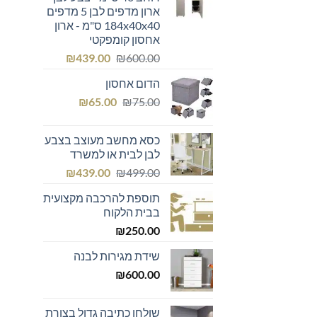
ארון מדפים לבן 5 מדפים
184x40x40 ס"מ - ארון
אחסון קומפקטי
המחיר
המחיר
₪
439.00
₪
600.00
המקורי
הנוכחי
הדום אחסון
היה:
הוא:
המחיר
המחיר
₪439.00.
₪600.00.
₪
65.00
₪
75.00
המקורי
הנוכחי
היה:
הוא:
כסא מחשב מעוצב בצבע
₪65.00.
₪75.00.
לבן לבית או למשרד
המחיר
המחיר
₪
439.00
₪
499.00
המקורי
הנוכחי
תוספת להרכבה מקצועית
היה:
הוא:
בבית הלקוח
₪439.00.
₪499.00.
₪
250.00
שידת מגירות לבנה
₪
600.00
שולחן כתיבה גדול בצורת