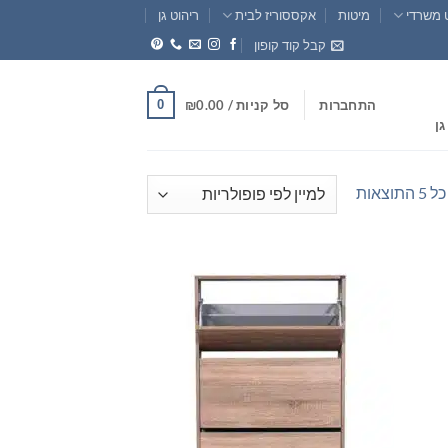
 משרדי
מיטות
אקססוריז לבית
ריהוט גן
קבל קוד קופון
0
התחברות
סל קניות /
0.00
₪
גן
ממוין
וצאות
לפי
פופולריות