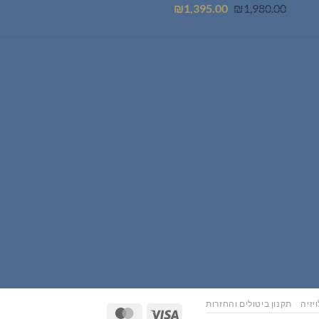
המחיר
המחיר
₪
1,395.00
₪
1,980.00
המקורי
הנוכחי
היה:
הוא:
₪1,395.00.
₪1,980.00.
יזיה
תקנון ביטולים והחזרות
MasterCard
Visa