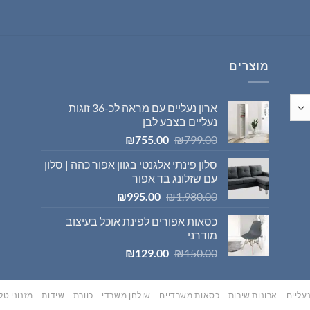
היה:
הוא:
₪569.00.
₪595.00.
מוצרים
ארון נעליים עם מראה לכ-36 זוגות
נעליים בצבע לבן
המחיר
המחיר
₪
755.00
₪
799.00
המקורי
הנוכחי
סלון פינתי אלגנטי בגוון אפור כהה | סלון
היה:
הוא:
עם שזלונג בד אפור
₪755.00.
₪799.00.
המחיר
המחיר
₪
995.00
₪
1,980.00
המקורי
הנוכחי
כסאות אפורים לפינת אוכל בעיצוב
היה:
הוא:
מודרני
₪995.00.
₪1,980.00.
המחיר
המחיר
₪
129.00
₪
150.00
המקורי
הנוכחי
היה:
הוא:
₪129.00.
₪150.00.
עליים
ארונות שירות
כסאות משרדיים
שולחן משרדי
כוורת
שידות
מזנוני טלו