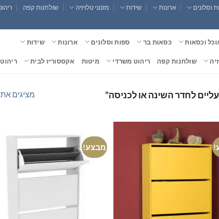
 וסלונים
ארונות
שידות
מזנוני טלויזיה
שולחנות קפה
ריהוט
וכל וכסאות
כסאות בר
ספות וסלונים
ארונות
שידות
זיה
שולחנות קפה
ריהוט משרדי
מיטות
אקססוריז לבית
ריהוט 
מציגים את כל ⁦5⁩ הת
ליים לחדר השינה או לכניסה”
!
מבצע!