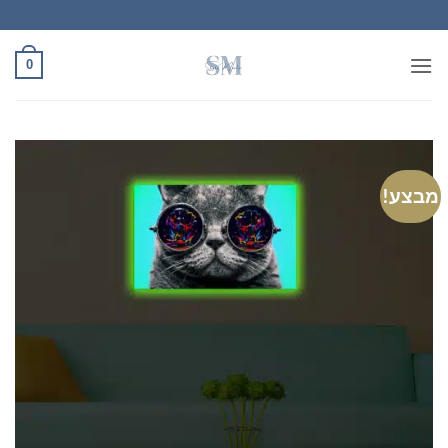
Ski
t
conten
0
מבצע!