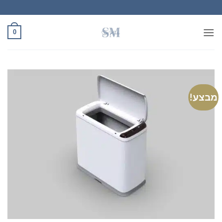
Ski
t
conten
0
מבצע!