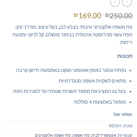
המחיר
המחיר
169.00
250.00
₪
₪
המקורי
הנוכחי
פח אשפה אלקטרוני איכותי בצבע לבן, בעל עיצוב מודרני ונקי.
היה:
הוא:
הפח עשוי מנירוסטה איכותית בגימור מושלם, קל לניקוי ומונעת
₪169.00.
₪250.00.
ריחות.
תכונות:
נפתח ונסגר באופן אוטומטי ושקט באמצעות חיישן קרבה
מתאים לשקיות אשפה סטנדרטיות
בעל צג המציג את מספר השניות שנותרו עד לסגירות הפח
מופעל באמצעות 4 סוללות
המלאי אזל
מק"ט:
RZ265
קטגוריות:
אקססוריז לבית
,
פחי אשפה
,
פחי אשפה אלקטרונים