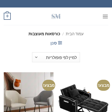
Ski
t
conten
0
עמוד הבית
/
כורסאות מעוצבות
סנן
מבצע!
מבצע!