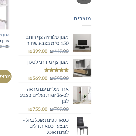
מוצרים
ארון מ
מזנון טלוויזיה צף רוחב
ארון מ
150 ס"מ בצבע שחור
00.00
המחיר
המחיר
₪
399.00
₪
449.00
המקורי
הנוכחי
מזנון צף מודרני לסלון
היה:
הוא:
₪399.00.
₪449.00.
מבצע
דורג
5.00
המחיר
המחיר
₪
569.00
₪
595.00
מתוך 5
המקורי
הנוכחי
ארון נעליים עם מראה
היה:
הוא:
לכ-36 זוגות נעליים בצבע
₪569.00.
₪595.00.
לבן
המחיר
המחיר
₪
755.00
₪
799.00
המקורי
הנוכחי
כסאות פינת אוכל בזול -
היה:
הוא:
מבצע | כסאות זולים
₪755.00.
₪799.00.
לפינת אוכל