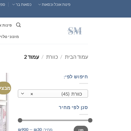
Ski
פינות אוכל וכסאות
כסאות בר
ספות
t
conten
פינות א
מזנוני טלוי
עמוד הבית
/
כוורת
/
עמוד 2
חיפוש לפי:
מבצע
כוורת (45)
×
סנן לפי מחיר
מחיר
מחיר
מחיר:
₪30
—
₪900
סנן
מינימלי
מקסימלי