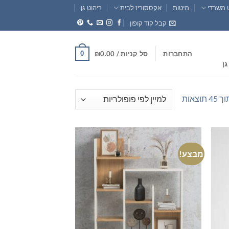
 משרדי
מיטות
אקססוריז לבית
ריהוט גן
קבל קוד קופון
0
התחברות
סל קניות /
0.00
₪
גן
ממוין
לפי
פופולריות
מבצע!